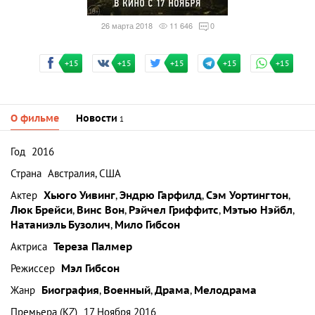
26 марта 2018
11 646
0
+15
+15
+15
+15
+15
О фильме
Новости
1
Год
2016
Страна
Австралия, США
Актер
Хьюго Уивинг
,
Эндрю Гарфилд
,
Сэм Уортингтон
,
Люк Брейси
,
Винс Вон
,
Рэйчел Гриффитс
,
Мэтью Нэйбл
,
Натаниэль Бузолич
,
Мило Гибсон
Актриса
Тереза Палмер
Режиссер
Мэл Гибсон
Жанр
Биография
,
Военный
,
Драма
,
Мелодрама
Премьера (KZ)
17 Ноября 2016