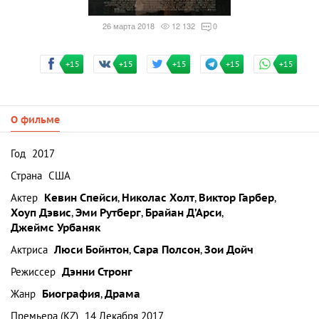
26 марта 2018
12 132
0
+15
+15
+15
+15
+15
О фильме
Год
2017
Страна
США
Актер
Кевин Спейси
,
Николас Холт
,
Виктор Гарбер
,
Хоуп Дэвис
,
Эми Рутберг
,
Брайан Д’Арси
,
Джеймс Урбаняк
Актриса
Люси Бойнтон
,
Сара Полсон
,
Зои Дойч
Режиссер
Дэнни Стронг
Жанр
Биография
,
Драма
Премьера (KZ)
14 Декабря 2017