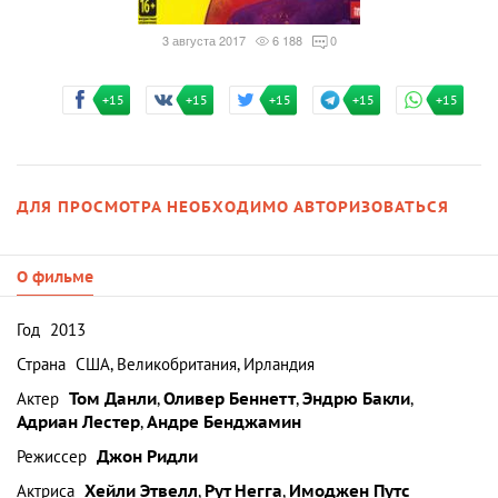
3 августа 2017
6 188
0
+15
+15
+15
+15
+15
ДЛЯ ПРОСМОТРА НЕОБХОДИМО АВТОРИЗОВАТЬСЯ
О фильме
Год
2013
Страна
США, Великобритания, Ирландия
Актер
Том Данли
,
Оливер Беннетт
,
Эндрю Бакли
,
Адриан Лестер
,
Андре Бенджамин
Режиссер
Джон Ридли
Актриса
Хейли Этвелл
,
Рут Негга
,
Имоджен Путс