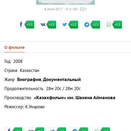
8 июня 2017
4 193
0
+15
+15
+15
+15
+15
О фильме
Год
2008
Страна
Казахстан
Жанр
Биография
,
Документальный
Продолжительность
28м 20с / 28м 20с
Производство
«Казахфильм» им. Шакена Айманова
Режиссер:
К.Умарова