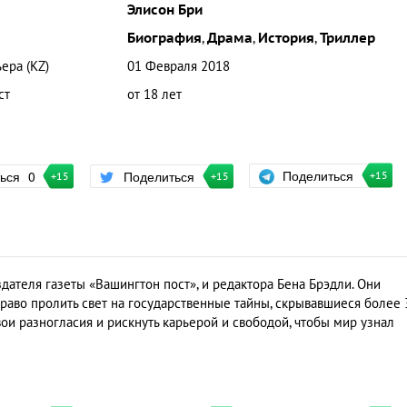
Элисон Бри
Биография
,
Драма
,
История
,
Триллер
ера (KZ)
01 Февраля 2018
ст
от 18 лет
Поделиться
ться
0
Поделиться
+15
+15
+15
дателя газеты «Вашингтон пост», и редактора Бена Брэдли. Они
право пролить свет на государственные тайны, скрывавшиеся более 
ои разногласия и рискнуть карьерой и свободой, чтобы мир узнал