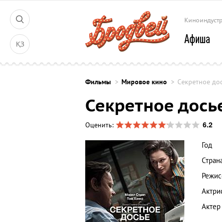
Киноиндуст
Афиша
ҚЗ
Фильмы
Мировое кино
Секретное до
Секретное дось
6.2
Оценить:
Год
Стран
Режис
Актри
Актер