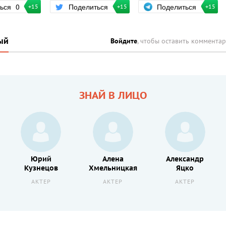
Поделиться
ться
0
Поделиться
+15
+15
+15
ый
Войдите
, чтобы оставить коммента
ЗНАЙ В ЛИЦО
Юрий
Алена
Александр
Кузнецов
Хмельницкая
Яцко
АКТЕР
АКТЕР
АКТЕР