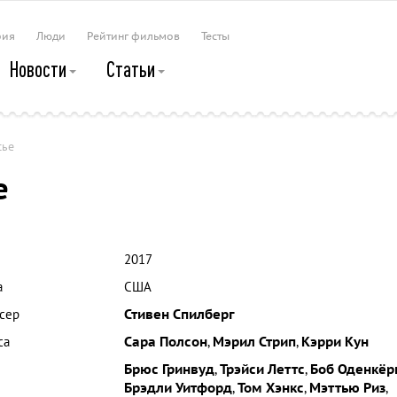
рия
Люди
Рейтинг фильмов
Тесты
Новости
Статьи
сье
е
2017
а
США
сер
Стивен Спилберг
са
Сара Полсон
,
Мэрил Стрип
,
Кэрри Кун
Брюс Гринвуд
,
Трэйси Леттс
,
Боб Оденкёр
Брэдли Уитфорд
,
Том Хэнкс
,
Мэттью Риз
,