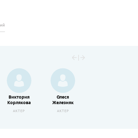
рий
Виктория
Олеся
Инна
Корлякова
Железняк
Пиварс
АКТЕР
АКТЕР
АКТЕР