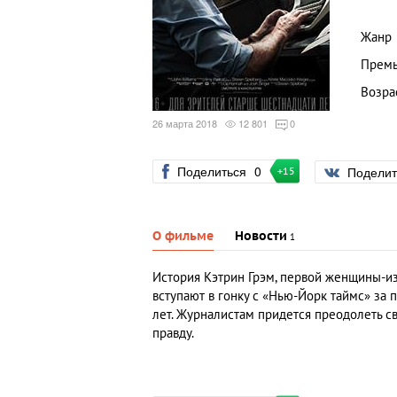
Жанр
Премь
Возра
26 марта 2018
12 801
0
Поделиться
0
Подели
+15
О фильме
Новости
1
История Кэтрин Грэм, первой женщины-из
вступают в гонку с «Нью-Йорк таймс» за 
лет. Журналистам придется преодолеть св
правду.