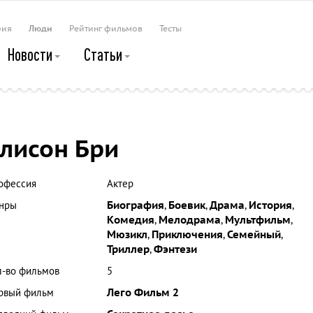
рия
Люди
Рейтинг фильмов
Тесты
Новости
Статьи
лисон Бри
офессия
Актер
нры
Биография
,
Боевик
,
Драма
,
История
,
Комедия
,
Мелодрама
,
Мультфильм
,
Мюзикл
,
Приключения
,
Семейный
,
Триллер
,
Фэнтези
л-во фильмов
5
рвый фильм
Лего Фильм 2