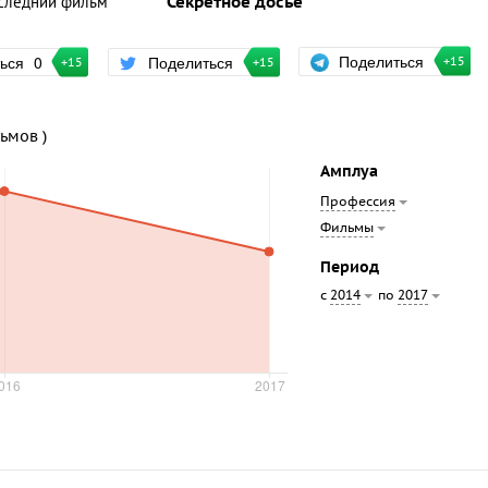
следний фильм
Секретное досье
Поделиться
ться
0
Поделиться
+15
+15
+15
льмов )
Амплуа
Профессия
Фильмы
Период
с
по
2014
2017