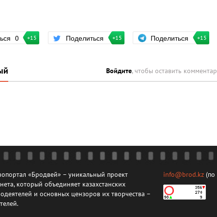
Поделиться
ться
0
Поделиться
+15
+15
+15
ый
Войдите
, чтобы оставить коммента
опортал «Бродвей» – уникальный проект
info@brod.kz
(по
нета, который объединяет казахстанских
одеятелей и основных цензоров их творчества –
телей.