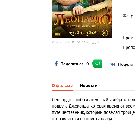
Жанр
Премь
26 марта 2018
7 176
0
Продо
Поделиться
0
Подели
+15
О фильме
Новости
2
Леонардо - любознательный изобретатель
подруга Джоконда, которая время от вре
путешественник, который поведал троице
отправляются на поиски клада.