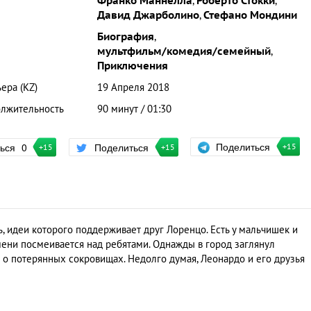
Франко Маннелла
,
Роберто Стокки
,
Давид Джарболино
,
Стефано Мондини
Биография
,
мультфильм/комедия/семейный
,
Приключения
ера (KZ)
19 Апреля 2018
лжительность
90 минут / 01:30
Поделиться
ться
0
Поделиться
+15
+15
+15
, идеи которого поддерживает друг Лоренцо. Есть у мальчишек и
мени посмеивается над ребятами. Однажды в город заглянул
 о потерянных сокровищах. Недолго думая, Леонардо и его друзья