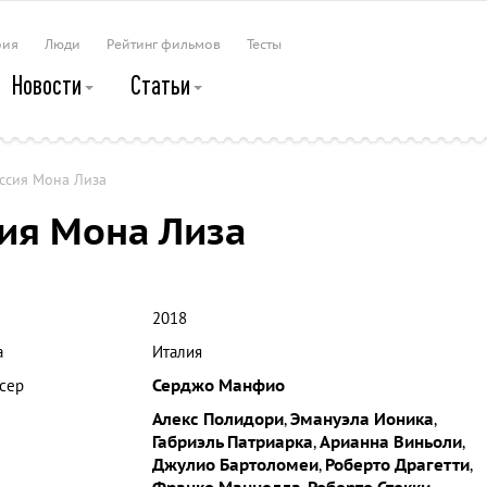
рия
Люди
Рейтинг фильмов
Тесты
Новости
Статьи
ссия Мона Лиза
ия Мона Лиза
2018
а
Италия
сер
Серджо Манфио
Алекс Полидори
,
Эмануэла Ионика
,
Габриэль Патриарка
,
Арианна Виньоли
,
Джулио Бартоломеи
,
Роберто Драгетти
,