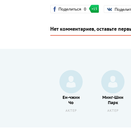
Поделиться
0
Подели
+15
Нет комментариев, оставьте перв
Масанобу
Ен-чжин
Минг-Шин
Андо
Чо
Парк
АКТЕР
АКТЕР
АКТЕР