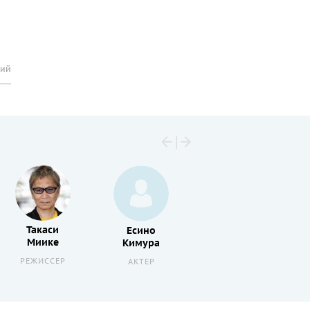
рий
Такаси
Есино
Масанобу
Миике
Кимура
Андо
РЕЖИССЕР
АКТЕР
АКТЕР