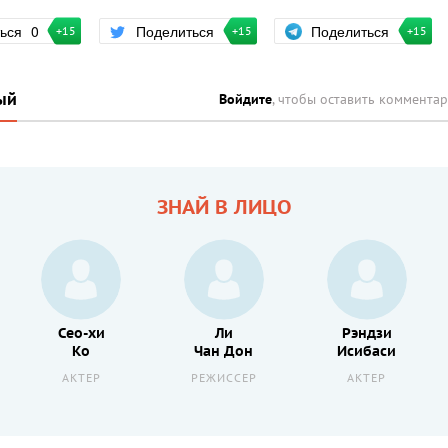
Поделиться
ться
0
Поделиться
+15
+15
+15
ый
Войдите
, чтобы оставить коммента
ЗНАЙ В ЛИЦО
Сео-хи
Ли
Рэндзи
Ко
Чан Дон
Исибаси
АКТЕР
РЕЖИССЕР
АКТЕР