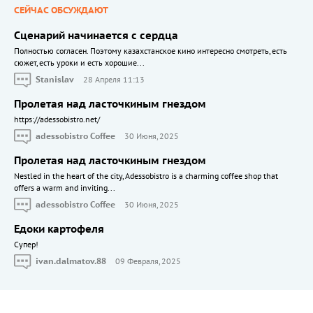
СЕЙЧАС ОБСУЖДАЮТ
Сценарий начинается с сердца
Полностью согласен. Поэтому казахстанское кино интересно смотреть, есть
сюжет, есть уроки и есть хорошие...
Stanislav
28 Апреля 11:13
Пролетая над ласточкиным гнездом
https://adessobistro.net/
adessobistro Coffee
30 Июня, 2025
Пролетая над ласточкиным гнездом
Nestled in the heart of the city, Adessobistro is a charming coffee shop that
offers a warm and inviting...
adessobistro Coffee
30 Июня, 2025
Едоки картофеля
Cупер!
ivan.dalmatov.88
09 Февраля, 2025