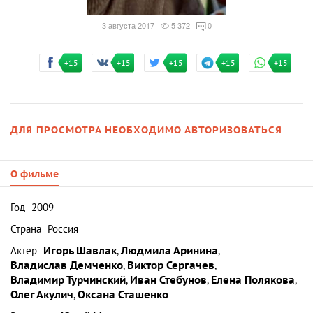
3 августа 2017
5 372
0
+15
+15
+15
+15
+15
ДЛЯ ПРОСМОТРА НЕОБХОДИМО АВТОРИЗОВАТЬСЯ
О фильме
Год
2009
Страна
Россия
Актер
Игорь Шавлак
,
Людмила Аринина
,
Владислав Демченко
,
Виктор Сергачев
,
Владимир Турчинский
,
Иван Стебунов
,
Елена Полякова
,
Олег Акулич
,
Оксана Сташенко