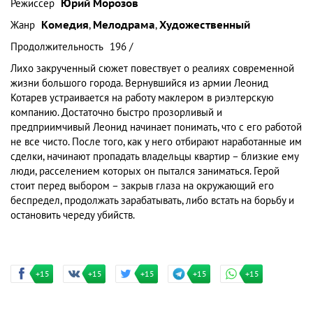
Режиссер
Юрий Морозов
Жанр
Комедия
,
Мелодрама
,
Художественный
Продолжительность
196 /
Лихо закрученный сюжет повествует о реалиях современной
жизни большого города. Вернувшийся из армии Леонид
Котарев устраивается на работу маклером в риэлтерскую
компанию. Достаточно быстро прозорливый и
предприимчивый Леонид начинает понимать, что с его работой
не все чисто. После того, как у него отбирают наработанные им
сделки, начинают пропадать владельцы квартир – близкие ему
люди, расселением которых он пытался заниматься. Герой
стоит перед выбором – закрыв глаза на окружающий его
беспредел, продолжать зарабатывать, либо встать на борьбу и
остановить череду убийств.
+15
+15
+15
+15
+15