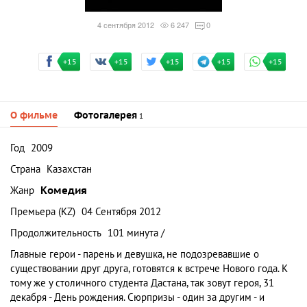
4 сентября 2012
6 247
0
+15
+15
+15
+15
+15
О фильме
Фотогалерея
1
Год
2009
Страна
Казахстан
Жанр
Комедия
Премьера (KZ)
04 Сентября 2012
Продолжительность
101 минута /
Главные герои - парень и девушка, не подозревавшие о
существовании друг друга, готовятся к встрече Нового года. К
тому же у столичного студента Дастана, так зовут героя, 31
декабря - День рождения. Сюрпризы - один за другим - и