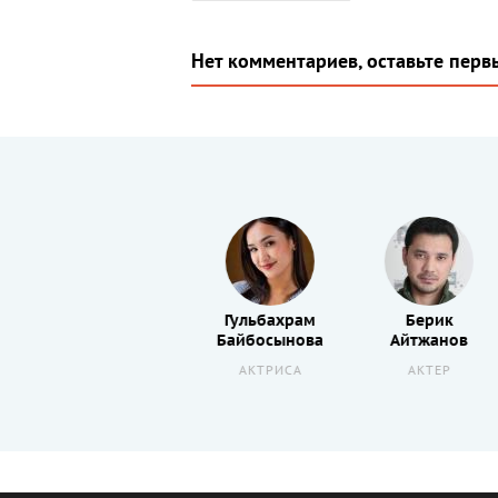
Нет комментариев, оставьте перв
Николай
Гульбахрам
Берик
Пак
Байбосынова
Айтжанов
ПРОДЮСЕР
АКТРИСА
АКТЕР
К