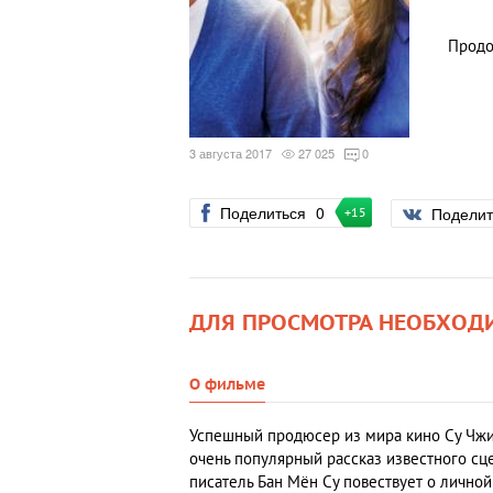
Продо
3 августа 2017
27 025
0
Поделиться
0
Подели
+15
ДЛЯ ПРОСМОТРА НЕОБХОД
О фильме
Успешный продюсер из мира кино Су Чжин
очень популярный рассказ известного сце
писатель Бан Мён Су повествует о лично