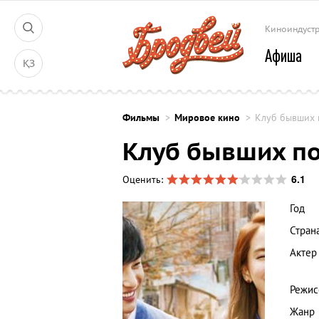
Киноиндуст
Афиша
ҚЗ
Фильмы
Мировое кино
Клуб бывших 
Клуб бывших п
6.1
Оценить:
Год
Стран
Актер
Режис
Жанр