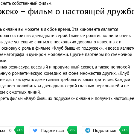
 снять собственный фильм.
жек» – фильм о настоящей дружб
 онлайн вы можете в любое время. Эта кинолента является
рая состоит из двенадцати серий. Главные роли исполнили очень
ы, уже успевшие сняться в нескольких довольно известных и
 основную роль в фильме «Клуб бывших подружек», и вовсе являет
нематографа и кумиром молодежи. Другие партнеры по съемочной
ыми.
чная режиссура, веселый и продуманный сюжет, а также неплохой
данную романтическую комедию на фоне множества других. «Клуб
не даст заскучать даже самым требовательным зрителям. Каждый
я, успеет полюбить за двенадцать серий главных персонажей и не
ием сюжетных линий.
треть фильм «Клуб бывших подружек» онлайн и получить настояще
Поделиться
ться
0
Поделиться
+15
+15
+15