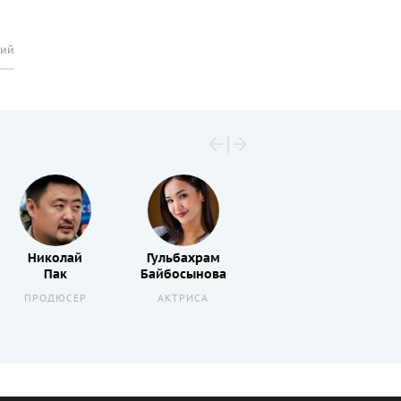
рий
Николай
Гульбахрам
Берик
Пак
Байбосынова
Айтжанов
ПРОДЮСЕР
АКТРИСА
АКТЕР