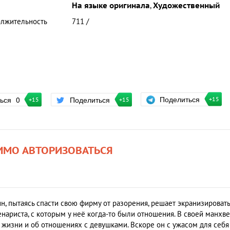
На языке оригинала
,
Художественный
лжительность
711 /
Поделиться
ться
0
Поделиться
+15
+15
+15
ИМО АВТОРИЗОВАТЬСЯ
, пытаясь спасти свою фирму от разорения, решает экранизировать
нариста, с которым у неё когда-то были отношения. В своей манхве
й жизни и об отношениях с девушками. Вскоре он с ужасом для себя