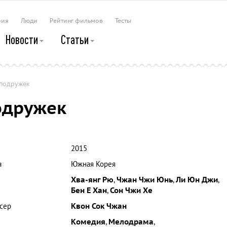
рия
Люди
Рейтинг фильмов
Тесты
Новости
Статьи
подружек
одружек
2015
а
Южная Корея
Хва-янг Рю
,
Чжан Чжи Юнь
,
Ли Юн Джи
,
Бен Е Хан
,
Сон Чжи Хе
сер
Квон Сок Чжан
Комедия
,
Мелодрама
,