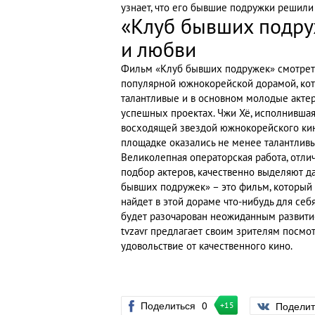
узнает, что его бывшие подружки решили
«Клуб бывших подру
и любви
Фильм «Клуб бывших подружек» смотреть
популярной южнокорейской дорамой, кото
талантливые и в основном молодые актер
успешных проектах. Чжи Хё, исполнившая
восходящей звездой южнокорейского ки
площадке оказались не менее талантлив
Великолепная операторская работа, отли
подбор актеров, качественно выделяют 
бывших подружек» – это фильм, который 
найдет в этой дораме что-нибудь для себ
будет разочарован неожиданным развит
tvzavr предлагает своим зрителям посмо
удовольствие от качественного кино.
Поделиться
0
Подели
+15