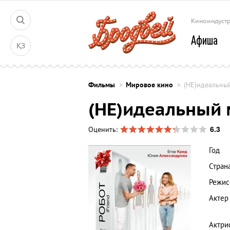
Киноиндуст
Афиша
ҚЗ
Фильмы
Мировое кино
(НЕ)идеальны
(НЕ)идеальный
6.3
Оценить:
Год
Стран
Режис
Актер
Актри