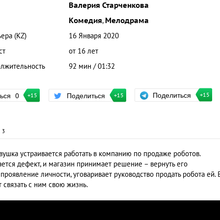
Валерия Старченкова
Комедия
,
Мелодрама
ера (KZ)
16 Января 2020
ст
от 16 лет
лжительность
92 мин / 01:32
Поделиться
ться
0
Поделиться
+15
+15
+15
и
3
евушка устраивается работать в компанию по продаже роботов.
ется дефект, и магазин принимает решение – вернуть его
 проявление личности, уговаривает руководство продать робота ей. 
 связать с ним свою жизнь.