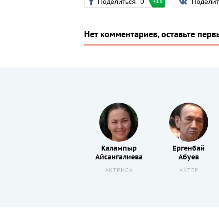
Поделиться
0
Подели
+15
Нет комментариев, оставьте перв
Абдулла
Калампыр
Ергенбай
Карсакбаев
Айсангалиева
Абуев
Й
РЕЖИССЕР
АКТРИСА
АКТЕР