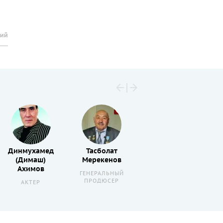
рий
Динмухамед
Тасболат
Абдулла
(Димаш)
Мерекенов
Карсакбаев
Ахимов
ГЕНЕРАЛЬНЫЙ
РЕЖИССЕР
ПРОДЮСЕР
АКТЕР