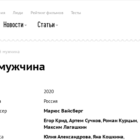
рия
Люди
Рейтинг фильмов
Тесты
Новости
Статьи
й мужчина
 мужчина
2020
а
Россия
сер
Марюс Вайсберг
Егор Крид
,
Артем Сучков
,
Роман Курцын
,
Максим Лагашкин
са
Юлия Александрова
,
Яна Кошкина
,