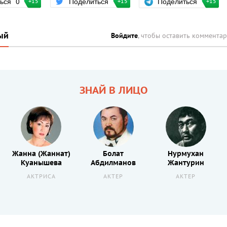
Поделиться
ться
0
Поделиться
+15
+15
+15
ый
Войдите
, чтобы оставить коммента
ЗНАЙ В ЛИЦО
Жанна (Жаннат)
Болат
Нурмухан
Куанышева
Абдилманов
Жантурин
АКТРИСА
АКТЕР
АКТЕР