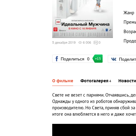
Жанр
Премь
Возра
Продо
5 декабря 2019
6 006
0
Поделиться
0
Подели
+15
О фильме
Фотогалерея
Новост
4
Свете не везет с парнями. Отчаявшись, д
Однажды у одного из роботов обнаружива
производителю. Но Света, приняв сбой за
итоге она влюбляется в него и даже хочет