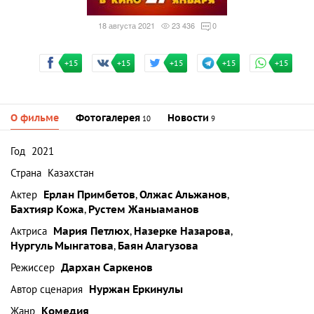
18 августа 2021
23 436
0
+15
+15
+15
+15
+15
О фильме
Фотогалерея
Новости
10
9
Год
2021
Страна
Казахстан
Актер
Ерлан Примбетов
,
Олжас Альжанов
,
Бахтияр Кожа
,
Рустем Жаныаманов
Актриса
Мария Петлюх
,
Назерке Назарова
,
Нургуль Мынгатова
,
Баян Алагузова
Режиссер
Дархан Саркенов
Автор сценария
Нуржан Еркинулы
Жанр
Комедия