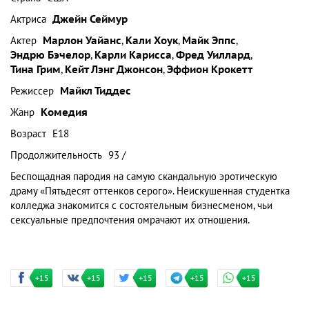
Актриса
Джейн Сеймур
Актер
Марлон Уайанс
,
Кали Хоук
,
Майк Эппс
,
Эндрю Бэчелор
,
Карли Карисса
,
Фред Уиллард
,
Тина Грим
,
Кейт Лэнг Джонсон
,
Эффион Крокетт
Режиссер
Майкл Тиддес
Жанр
Комедия
Возраст
Е18
Продолжительность
93 /
Беспощадная пародия на самую скандальную эротическую
драму «Пятьдесят оттенков серого». Неискушенная студентка
колледжа знакомится с состоятельным бизнесменом, чьи
сексуальные предпочтения омрачают их отношения.
+15
+15
+15
+15
+15