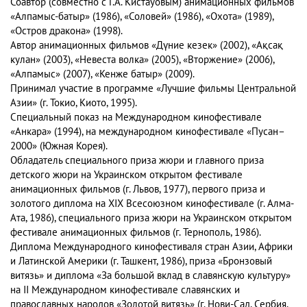
Соавтор (совместно с Г.А. Кистауовым) анимационных фильмов
«Алпамыс-батыр» (1986), «Соловей» (1986), «Охота» (1989),
«Остров дракона» (1998).
Автор анимационных фильмов «Дүние кезек» (2002), «Ақсақ
кулан» (2003), «Невеста волка» (2005), «Вторжение» (2006),
«Алпамыс» (2007), «Кенже батыр» (2009).
Принимал участие в программе «Лучшие фильмы Центральной
Азии» (г. Токио, Киото, 1995).
Специальный показ на Международном кинофестивале
«Анкара» (1994), на международном кинофестивале «Пусан–
2000» (Южная Корея).
Обладатель специального приза жюри и главного приза
детского жюри на Украинском открытом фестивале
анимационных фильмов (г. Львов, 1977), первого приза и
золотого диплома на XIX Всесоюзном кинофестивале (г. Алма-
Ата, 1986), специального приза жюри на Украинском открытом
фестивале анимационных фильмов (г. Тернополь, 1986).
Диплома Международного кинофестиваля стран Азии, Африки
и Латинской Америки (г. Ташкент, 1986), приза «Бронзовый
витязь» и диплома «За большой вклад в славянскую культуру»
на II Международном кинофестивале славянских и
православных народов «Золотой витязь» (г. Нови-Сад, Сербия,