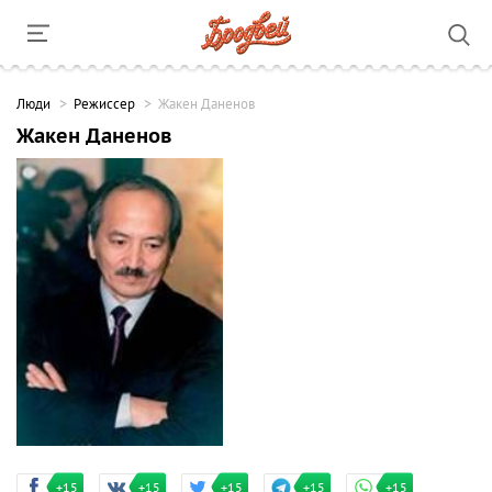
Люди
Режиссер
Жакен Даненов
Жакен Даненов
+15
+15
+15
+15
+15