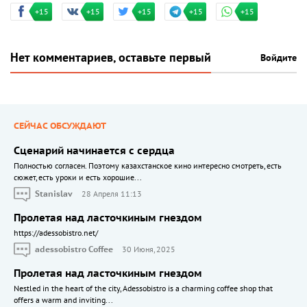
+15
+15
+15
+15
+15
Нет комментариев, оставьте первый
Войдите
СЕЙЧАС ОБСУЖДАЮТ
Сценарий начинается с сердца
Полностью согласен. Поэтому казахстанское кино интересно смотреть, есть
сюжет, есть уроки и есть хорошие...
Stanislav
28 Апреля 11:13
Пролетая над ласточкиным гнездом
https://adessobistro.net/
adessobistro Coffee
30 Июня, 2025
Пролетая над ласточкиным гнездом
Nestled in the heart of the city, Adessobistro is a charming coffee shop that
offers a warm and inviting...