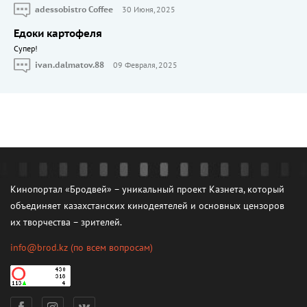
adessobistro Coffee
30 Июня, 2025
Едоки картофеля
Cупер!
ivan.dalmatov.88
09 Февраля, 2025
Кинопортал «Бродвей» – уникальный проект Казнета, который
объединяет казахстанских кинодеятелей и основных цензоров
их творчества – зрителей.
info@brod.kz
(по всем вопросам)