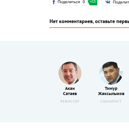
Поделиться
0
Подели
+15
Нет комментариев, оставьте перв
Константин
Акан
Тимур
Крюков
Сатаев
Жаксылыков
АКТЕР
РЕЖИССЕР
СЦЕНАРИСТ