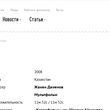
рия
Люди
Рейтинг фильмов
Тесты
Новости
Статьи
атыр
2008
а
Казахстан
сер
Жакен Даненов
Мультфильм
лжительность
11м 52с / 11м 52с