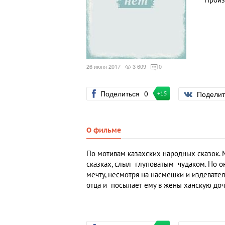
Произ
26 июня 2017
3 609
0
Поделиться
0
Подели
+15
О фильме
По мотивам казахских народных сказок. 
сказках, слыл глуповатым чудаком. Но он
мечту, несмотря на насмешки и издевател
отца и посылает ему в жены ханскую доч