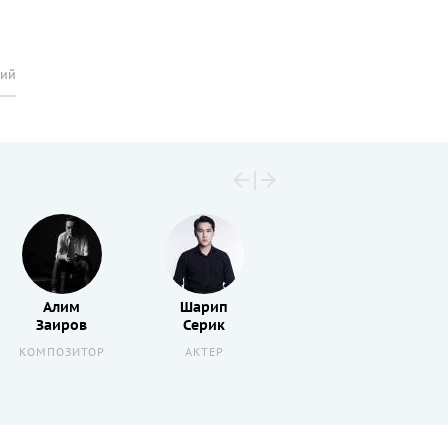
рий
Алим
Шарип
Константин
Заиров
Серик
Крюков
КОМПОЗИТОР
АКТЕР
АКТЕР