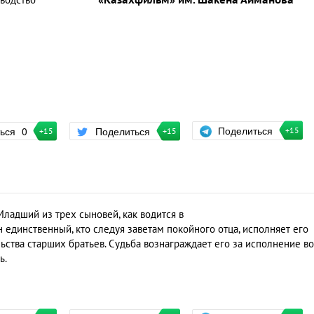
водство
«Казахфильм» им. Шакена Айманова
Поделиться
ться
0
Поделиться
+15
+15
+15
Младший из трех сыновей, как водится в
 единственный, кто следуя заветам покойного отца, исполняет его
ьства старших братьев. Судьба вознаграждает его за исполнение в
ь.