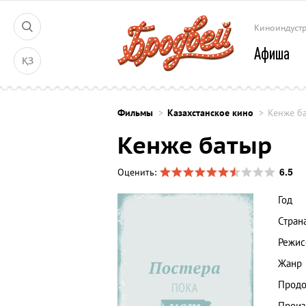
Киноиндуст
Афиша
ҚЗ
Фильмы
Казахстанское кино
Кенже б
Кенже батыр
6.5
Оценить:
Год
Стран
Режис
Жанр
Продо