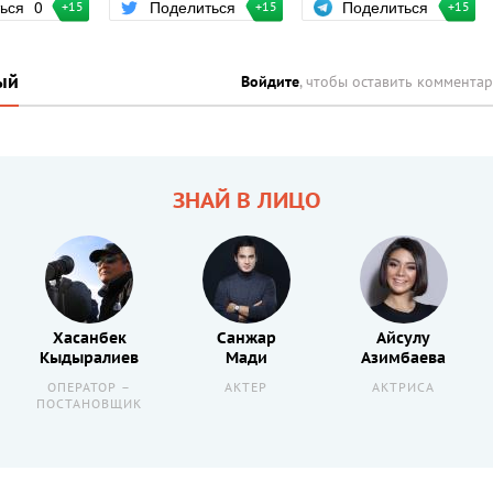
Поделиться
ться
0
Поделиться
+15
+15
+15
ый
Войдите
, чтобы оставить коммента
ЗНАЙ В ЛИЦО
Хасанбек
Санжар
Айсулу
Кыдыралиев
Мади
Азимбаева
ОПЕРАТОР –
АКТЕР
АКТРИСА
ПОСТАНОВЩИК