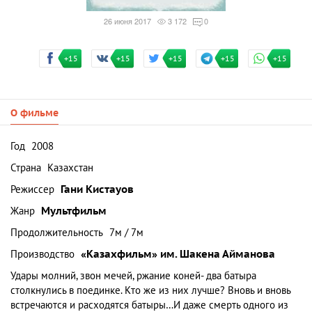
26 июня 2017
3 172
0
+15
+15
+15
+15
+15
О фильме
Год
2008
Страна
Казахстан
Режиссер
Гани Кистауов
Жанр
Мультфильм
Продолжительность
7м / 7м
Производство
«Казахфильм» им. Шакена Айманова
Удары молний, звон мечей, ржание коней- два батыра
столкнулись в поединке. Кто же из них лучше? Вновь и вновь
встречаются и расходятся батыры…И даже смерть одного из