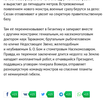
и вырастает до пятнадцати метров. Встревоженные
появлением нового монстра, военные сразу берутся за дело:
Сюзан отлавливают и увозят на секретную правительственную
базу.
Там её переименовывают в Гигантику и запирают вместе
с другими монстрами: гениальным, но насекомоголовым
доктором наук Тараканом; брутальным рыбочеловеком
по кличке Недостающее Звено; желеподобным
и неубиваемым Б. О. Бом и стометровым Насекомозавром.
Правда, их тюремное заключение длится недолго: на Землю
нападает инопланетный робот, и отчаявшийся Президент,
поддавшись уговорам генерала Воякера, отправляет
разношерстную команду монстров на спасение планеты
от неминуемой гибели.
+15
+15
+15
+15
+15