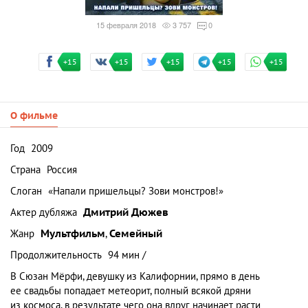
15 февраля 2018
3 757
0
+15
+15
+15
+15
+15
О фильме
Год
2009
Страна
Россия
Слоган
«Напали пришельцы? Зови монстров!»
Актер дубляжа
Дмитрий Дюжев
Жанр
Мультфильм
,
Семейный
Продолжительность
94 мин /
В Сюзан Мёрфи, девушку из Калифорнии, прямо в день
ее свадьбы попадает метеорит, полный всякой дряни
из космоса, в результате чего она вдруг начинает расти