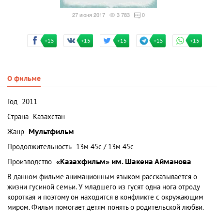
27 июня 2017
3 783
0
+15
+15
+15
+15
+15
О фильме
Год
2011
Страна
Казахстан
Жанр
Мультфильм
Продолжительность
13м 45c / 13м 45c
Производство
«Казахфильм» им. Шакена Айманова
В данном фильме анимационным языком рассказывается о
жизни гусиной семьи. У младшего из гусят одна нога отроду
короткая и поэтому он находится в конфликте с окружающим
миром. Фильм помогает детям понять о родительской любви.