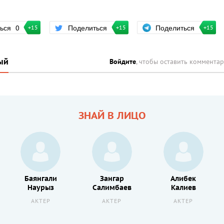
Поделиться
ться
0
Поделиться
+15
+15
+15
ый
Войдите
, чтобы оставить коммента
ЗНАЙ В ЛИЦО
Баянгали
Зангар
Алибек
Наурыз
Салимбаев
Калиев
АКТЕР
АКТЕР
АКТЕР