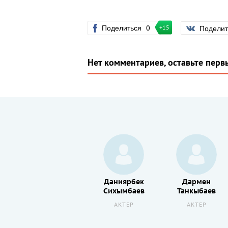
Поделиться
0
Подели
+15
Нет комментариев, оставьте перв
Мейрбек
Даниярбек
Дармен
Сапарбаев
Сихымбаев
Танкыбаев
АКТЕР
АКТЕР
АКТЕР