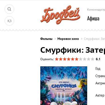
Киноиндуст
Афиша
ҚЗ
Фильмы
Мировое кино
Смурфики: За
Смурфики: Зате
6.1
Оценить:
Год
Стран
Актри
Актер