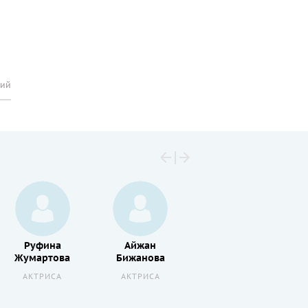
рий
Руфина
Айжан
Мейрбек
Жумартова
Бижанова
Сапарбаев
АКТРИСА
АКТРИСА
АКТЕР