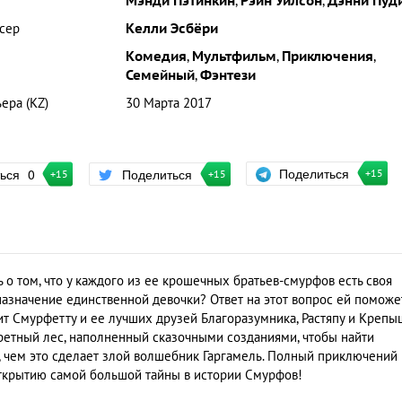
Мэнди Пэтинкин
,
Рэйн Уилсон
,
Дэнни Пуд
сер
Келли Эсбёри
Комедия
,
Мультфильм
,
Приключения
,
Семейный
,
Фэнтези
ера (KZ)
30 Марта 2017
Поделиться
ться
0
Поделиться
+15
+15
+15
 том, что у каждого из ее крошечных братьев-смурфов есть своя
дназначение единственной девочки? Ответ на этот вопрос ей поможе
вит Смурфетту и ее лучших друзей Благоразумника, Растяпу и Крепы
ретный лес, наполненный сказочными созданиями, чтобы найти
 чем это сделает злой волшебник Гаргамель. Полный приключений 
открытию самой большой тайны в истории Смурфов!