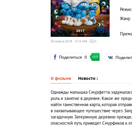
Режис
Жанр
Премь
26 марта 2018
6 445
0
Поделиться
0
Подели
+15
О фильме
Новости
1
Однажды малышка Смурфетта задумалась о
роль и занятие в деревне. Какое же пре
найти таинственная карта, которая отпра
в захватывающее путешествие через Зап
загадочную Затерянную деревню прежде,
опасностей путь приведет Смурфиков к 