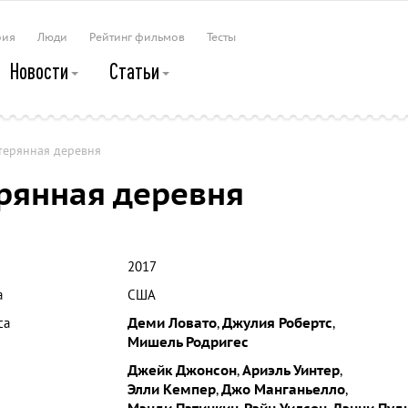
рия
Люди
Рейтинг фильмов
Тесты
Новости
Статьи
терянная деревня
рянная деревня
2017
а
США
са
Деми Ловато
,
Джулия Робертс
,
Мишель Родригес
Джейк Джонсон
,
Ариэль Уинтер
,
Элли Кемпер
,
Джо Манганьелло
,