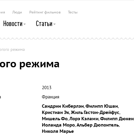
рия
Люди
Рейтинг фильмов
Тесты
Новости
Статьи
огого режима
гого режима
2013
а
Франция
Сандрин Киберлэн
,
Филипп Юшан
,
Кристиан Эк
,
Жиль Гастон-Дрейфус
,
Мишель Фо
,
Лорэ Кэлами
,
Филипп Дюкен
Иоланда Моро
,
Альбер Дюпонтель
,
Николя Марье