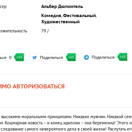
сер
Альбер Дюпонтель
Комедия
,
Фестивальный
,
Художественный
лжительность
79 /
Поделиться
ться
0
Поделиться
+15
+15
+15
ИМО АВТОРИЗОВАТЬСЯ
 с высокими моральными принципами. Никаких мужчин. Никакой сем
он. Кошмарная новость – и конец идиллии – она беременна! 'Этого 
асследование самого невероятного дела в своей жизни! Распутать ег