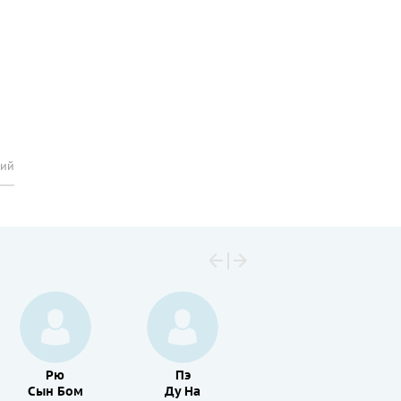
рий
Рю
Пэ
Пак
Сын Бом
Ду На
Хэ Иль