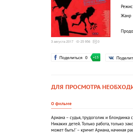
Режис
Жанр
Продо
3 августа 2017
25 956
0
Поделиться
0
Подели
+15
ДЛЯ ПРОСМОТРА НЕОБХОД
О фильме
Ариана – судья, трудоголик и блондинка
Никаких детей. Только работа, только зак
может быть!' – кричит Ариана, начиная р