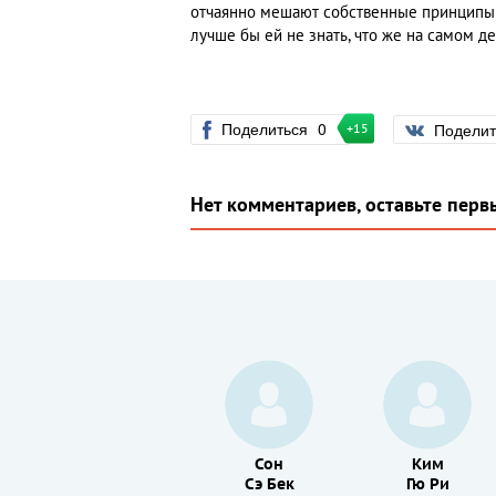
отчаянно мешают собственные принципы и
лучше бы ей не знать, что же на самом д
Поделиться
0
Подели
+15
Нет комментариев, оставьте перв
Пак
Сон
Ким
Хэ Иль
Сэ Бек
Гю Ри