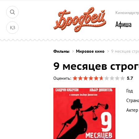
Киноиндуст
Афиша
ҚЗ
Фильмы
Мировое кино
9 месяцев стр
9 месяцев стро
5.7
Оценить:
Год
Стран
Актер