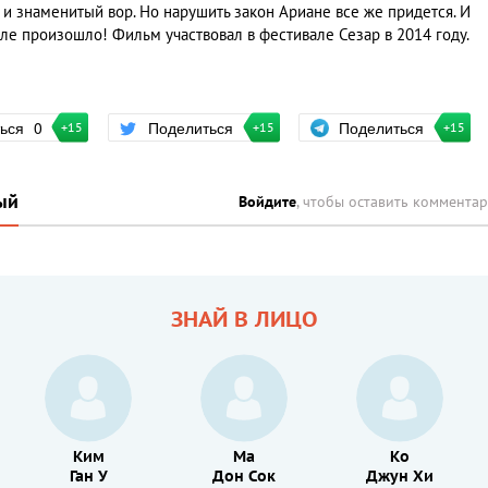
 знаменитый вор. Но нарушить закон Ариане все же придется. И
еле произошло! Фильм участвовал в фестивале Сезар в 2014 году.
Поделиться
ться
0
Поделиться
+15
+15
+15
ый
Войдите
, чтобы оставить коммента
ЗНАЙ В ЛИЦО
Ким
Ма
Ко
Ган У
Дон Сок
Джун Хи