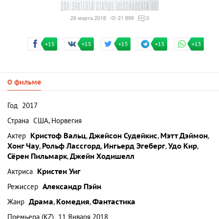
26 марта 2018
21 899
0
+15
+15
+15
+15
+15
О фильме
Год
2017
Страна
США, Норвегия
Актер
Кристоф Вальц
,
Джейсон Судейкис
,
Мэтт Дэймон
,
Хонг Чау
,
Рольф Лассгорд
,
Ингьерд Эгеберг
,
Удо Кир
,
Сёрен Пильмарк
,
Джейн Ходишелл
Актриса
Кристен Уиг
Режиссер
Александр Пэйн
Жанр
Драма
,
Комедия
,
Фантастика
Премьера (KZ)
11 Января 2018