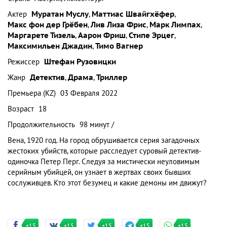
Актер
Муратан Муслу
,
Маттиас Швайгхёфер
,
Макс фон дер Грёбен
,
Лив Лиза Фрис
,
Марк Лимпах
,
Маргарете Тизель
,
Аарон Фриш
,
Стипе Эрцег
,
Максимильен Джадин
,
Тимо Вагнер
Режиссер
Штефан Рузовицки
Жанр
Детектив
,
Драма
,
Триллер
Премьера (KZ)
03 Февраля 2022
Возраст
18
Продолжительность
98 минут /
Вена, 1920 год. На город обрушивается серия загадочных
жестоких убийств, которые расследует суровый детектив-
одиночка Петер Перг. Следуя за мистически неуловимым
серийным убийцей, он узнает в жертвах своих бывших
сослуживцев. Кто этот безумец и какие демоны им движут?
+15
+15
+15
+15
+15