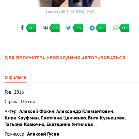
3 августа 2017
5 922
0
+15
+15
+15
+15
+15
ДЛЯ ПРОСМОТРА НЕОБХОДИМО АВТОРИЗОВАТЬСЯ
О фильме
Год
2016
Страна
Россия
Актер
Алексей Фокин
,
Александр Клемантович
,
Кира Кауфман
,
Светлана Цвиченко
,
Вита Кузнецова
,
Татьяна Казючиц
,
Екатерина Унтилова
Режиссер
Алексей Гусев