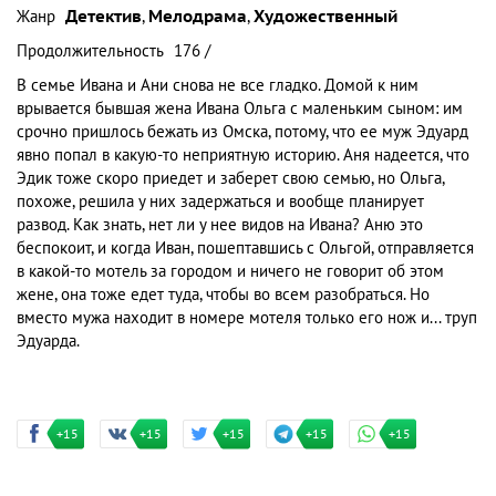
Жанр
Детектив
,
Мелодрама
,
Художественный
Продолжительность
176 /
В семье Ивана и Ани снова не все гладко. Домой к ним
врывается бывшая жена Ивана Ольга с маленьким сыном: им
срочно пришлось бежать из Омска, потому, что ее муж Эдуард
явно попал в какую-то неприятную историю. Аня надеется, что
Эдик тоже скоро приедет и заберет свою семью, но Ольга,
похоже, решила у них задержаться и вообще планирует
развод. Как знать, нет ли у нее видов на Ивана? Аню это
беспокоит, и когда Иван, пошептавшись с Ольгой, отправляется
в какой-то мотель за городом и ничего не говорит об этом
жене, она тоже едет туда, чтобы во всем разобраться. Но
вместо мужа находит в номере мотеля только его нож и... труп
Эдуарда.
+15
+15
+15
+15
+15