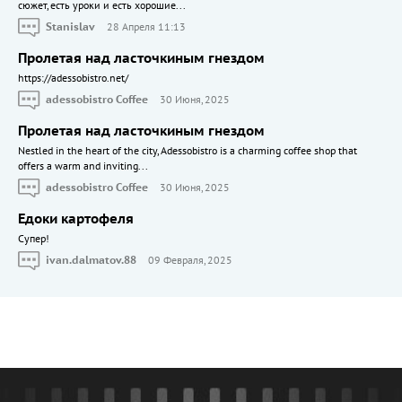
сюжет, есть уроки и есть хорошие...
Stanislav
28 Апреля 11:13
Пролетая над ласточкиным гнездом
https://adessobistro.net/
adessobistro Coffee
30 Июня, 2025
Пролетая над ласточкиным гнездом
Nestled in the heart of the city, Adessobistro is a charming coffee shop that
offers a warm and inviting...
adessobistro Coffee
30 Июня, 2025
Едоки картофеля
Cупер!
ivan.dalmatov.88
09 Февраля, 2025