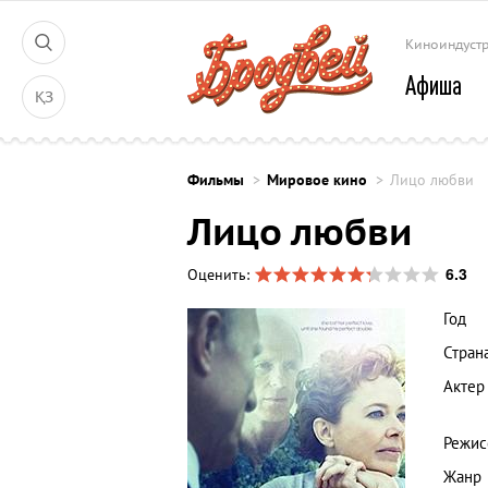
Киноиндуст
Афиша
ҚЗ
Фильмы
Мировое кино
Лицо любви
Лицо любви
6.3
Оценить:
Год
Стран
Актер
Режис
Жанр