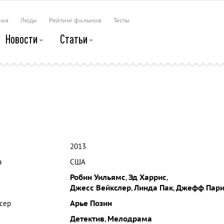
рия
Люди
Рейтинг фильмов
Тесты
Новости
Статьи
2013
а
США
Робин Уильямс
,
Эд Харрис
,
Джесс Вейкслер
,
Линда Пак
,
Джефф Пари
сер
Арье Позин
Детектив
,
Мелодрама