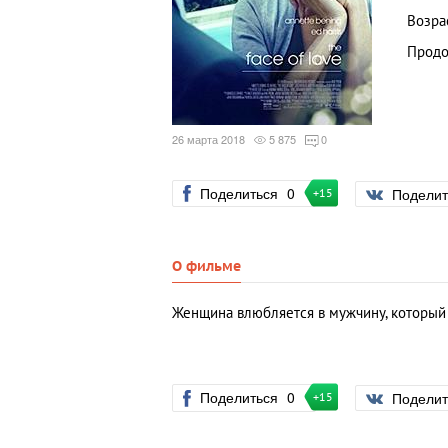
Возра
Продо
26 марта 2018
5 875
0
Поделиться
0
Подели
+15
О фильме
Женщина влюбляется в мужчину, который
Поделиться
0
Подели
+15