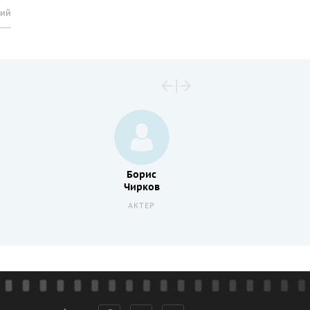
рий
Борис
Чирков
АКТЕР