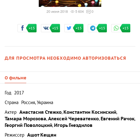
20 июня 2018
5 604
0
+15
+15
+15
+15
+15
ДЛЯ ПРОСМОТРА НЕОБХОДИМО АВТОРИЗОВАТЬСЯ
О фильме
Год
2017
Страна
Россия, Украина
Актер
Анастасия Стежко
,
Константин Косинский
,
Тамара Морозова
,
Алексей Череватенко
,
Евгений Рачок
,
Георгий Поволоцкий
,
Игорь Гнездилов
Режиссер
Ашот Кещян