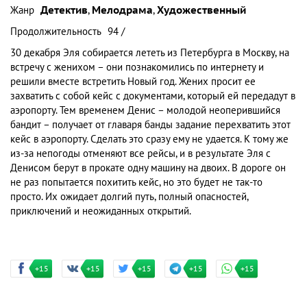
Жанр
Детектив
,
Мелодрама
,
Художественный
Продолжительность
94 /
30 декабря Эля собирается лететь из Петербурга в Москву, на
встречу с женихом – они познакомились по интернету и
решили вместе встретить Новый год. Жених просит ее
захватить с собой кейс с документами, который ей передадут в
аэропорту. Тем временем Денис – молодой неоперившийся
бандит – получает от главаря банды задание перехватить этот
кейс в аэропорту. Сделать это сразу ему не удается. К тому же
из-за непогоды отменяют все рейсы, и в результате Эля с
Денисом берут в прокате одну машину на двоих. В дороге он
не раз попытается похитить кейс, но это будет не так-то
просто. Их ожидает долгий путь, полный опасностей,
приключений и неожиданных открытий.
+15
+15
+15
+15
+15