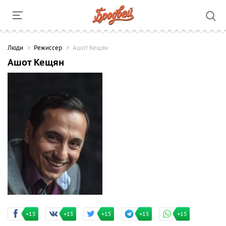
Люди
Режиссер
Ашот Кещян
Ашот Кещян
+15
+15
+15
+15
+15