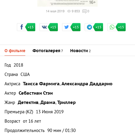
14 мая 2019
9 853
0
+15
+15
+15
+15
+15
О фильме
Фотогалерея
Новости
7
2
Год
2018
Страна
США
Актриса
Таисса Фармига
,
Александра Даддарио
Актер
Себастиан Стэн
Жанр
Детектив
,
Драма
,
Триллер
Премьера (KZ)
13 Июня 2019
Возраст
от 16 лет
Продолжительность
90 мин / 01:30