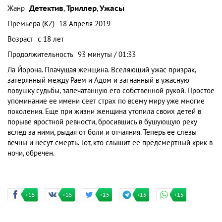
Жанр
Детектив
,
Триллер
,
Ужасы
Премьера (KZ)
18 Апреля 2019
Возраст
с 18 лет
Продолжительность
93 минуты / 01:33
Ла Йорона. Плачущая женщина. Вселяющий ужас призрак,
затерянный между Раем и Адом и загнанный в ужасную
ловушку судьбы, запечатанную его собственной рукой. Простое
упоминание ее имени сеет страх по всему миру уже многие
поколения. Еще при жизни женщина утопила своих детей в
порыве яростной ревности, бросившись в бушующую реку
вслед за ними, рыдая от боли и отчаяния. Теперь ее слезы
вечны и несут смерть. Тот, кто слышит ее предсмертный крик в
ночи, обречен.
+15
+15
+15
+15
+15