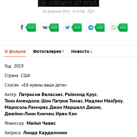
22 февраля 2019
5 026
0
+15
+15
+15
+15
+15
О фильме
Фотогалерея
Новости
7
1
Год
2019
Страна
США
Слоган
«Ей нужны ваши дети»
Актер
Патрисия Веласкес
,
Рэймонд Крус
,
Тони Амендола
,
Шон Патрик Томас
,
Мадлен МакГроу
,
Марисоль Рамирез
,
Джон Маршалл Джонс
,
Джейни-Линн Кинчен
,
Ирен Кэн
Режиссер
Майкл Чавес
Актриса
Линда Карделлини