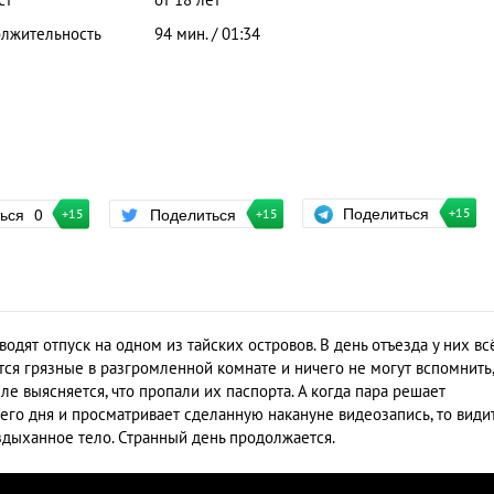
ст
от 18 лет
лжительность
94 мин. / 01:34
Поделиться
ться
0
Поделиться
+15
+15
+15
дят отпуск на одном из тайских островов. В день отъезда у них вс
тся грязные в разгромленной комнате и ничего не могут вспомнить,
ле выясняется, что пропали их паспорта. А когда пара решает
го дня и просматривает сделанную накануне видеозапись, то видит
здыханное тело. Странный день продолжается.