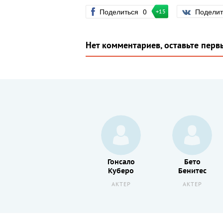
Поделиться
0
Подели
+15
Нет комментариев, оставьте перв
Хуан
Гонсало
Бето
Пабло Хиль
Куберо
Бенитес
АКТЕР
АКТЕР
АКТЕР