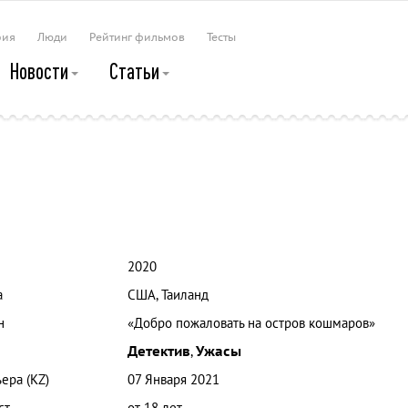
рия
Люди
Рейтинг фильмов
Тесты
Новости
Статьи
и
2020
а
США, Таиланд
н
«Добро пожаловать на остров кошмаров»
Детектив
,
Ужасы
ера (KZ)
07 Января 2021