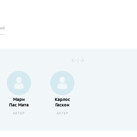
рий
Мари
Карлос
Хуан
Пас Мата
Гаскон
Пабло Хиль
АКТЕР
АКТЕР
АКТЕР