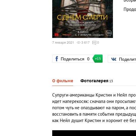
Возра
Продо
7 января 2021
3 617
0
Поделиться
0
Подели
+15
О фильме
Фотогалерея
13
Супруги-американцы Кристин и Нейл прово
идет наперекосяк: сначала они просыпаю
потом чуть не опаздывают на паром, а пос
восстановить в памяти события предыдуще
как Нейл душит Кристин и хоронит её бе