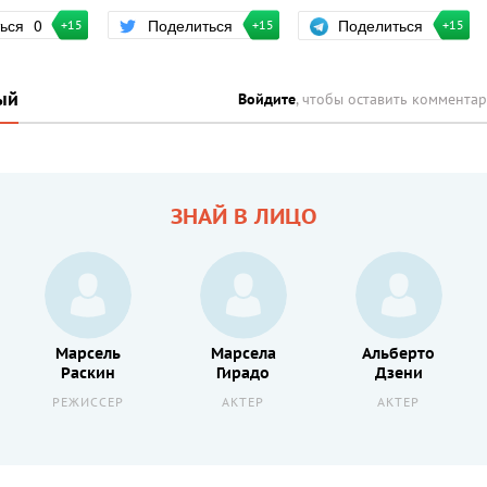
Поделиться
ться
0
Поделиться
+15
+15
+15
ый
Войдите
, чтобы оставить коммента
ЗНАЙ В ЛИЦО
Марсель
Марсела
Альберто
Раскин
Гирадо
Дзени
РЕЖИССЕР
АКТЕР
АКТЕР