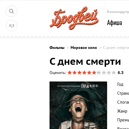
Киноиндуст
Афиша
ҚЗ
Фильмы
Мировое кино
С днем смерт
С днем смерти
6.3
Оценить:
Год
Стран
Слога
Жанр
Премь