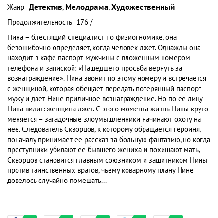
Жанр
Детектив
,
Мелодрама
,
Художественный
Продолжительность
176 /
Нина – блестящий специалист по физиогномике, она
безошибочно определяет, когда человек лжет. Однажды она
находит в кафе паспорт мужчины с вложенным номером
телефона и запиской: «Нашедшего просьба вернуть за
вознаграждение». Нина звонит по этому номеру и встречается
с женщиной, которая обещает передать потерянный паспорт
мужу и дает Нине приличное вознаграждение. Но по ее лицу
Нина видит: женщина лжет. С этого момента жизнь Нины круто
меняется – загадочные злоумышленники начинают охоту на
нее. Следователь Скворцов, к которому обращается героиня,
поначалу принимает ее рассказ за больную фантазию, но когда
преступники убивают ее бывшего жениха и похищают мать,
Скворцов становится главным союзником и защитником Нины
против таинственных врагов, чьему коварному плану Нине
довелось случайно помешать...