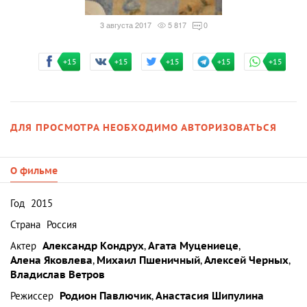
3 августа 2017
5 817
0
+15
+15
+15
+15
+15
ДЛЯ ПРОСМОТРА НЕОБХОДИМО АВТОРИЗОВАТЬСЯ
О фильме
Год
2015
Страна
Россия
Актер
Александр Кондрух
,
Агата Муцениеце
,
Алена Яковлева
,
Михаил Пшеничный
,
Алексей Черных
,
Владислав Ветров
Режиссер
Родион Павлючик
,
Анастасия Шипулина