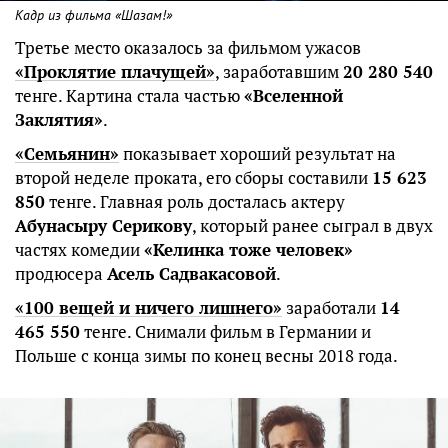
Кадр из фильма «Шазам!»
Третье место оказалось за фильмом ужасов
«Проклятие плачущей»
, заработавшим
20 280 540
тенге. Картина стала частью
«Вселенной
Заклятия»
.
«Семьянин»
показывает хороший результат на
второй неделе проката, его сборы составили
15 623
850
тенге. Главная роль досталась актеру
Абунасыру Серикову
, который ранее сыграл в двух
частях комедии
«Келинка тоже человек»
продюсера
Асель Садвакасовой
.
«100 вещей и ничего лишнего»
заработали
14
465 550
тенге. Снимали фильм в Германии и
Польше с конца зимы по конец весны 2018 года.