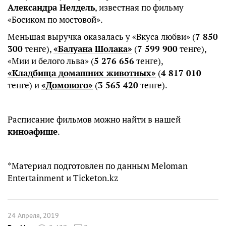
Александра Нелдель
, известная по фильму
«Босиком по мостовой».
Меньшая выручка оказалась у «Вкуса любви» (
7 850
300
тенге),
«Балуана Шолака»
(
7 599 900
тенге),
«Мии и белого льва» (
5 276 656
тенге),
«Кладбища домашних животных»
(
4 817 010
тенге) и
«Домового»
(
3 565 420
тенге).
Расписание фильмов можно найти в нашей
киноафише
.
*Материал подготовлен по данным Meloman
Entertainment и Ticketon.kz
24 Апреля, 2019