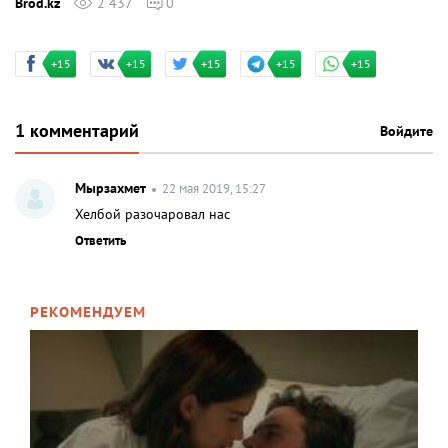
Brod.kz
2 437
0
+15
+15
+15
+15
+15
1 комментарий
Войдите
Мырзахмет
22 мая 2019, 15:27
Хелбой разочаровал нас
Ответить
РЕКОМЕНДУЕМ