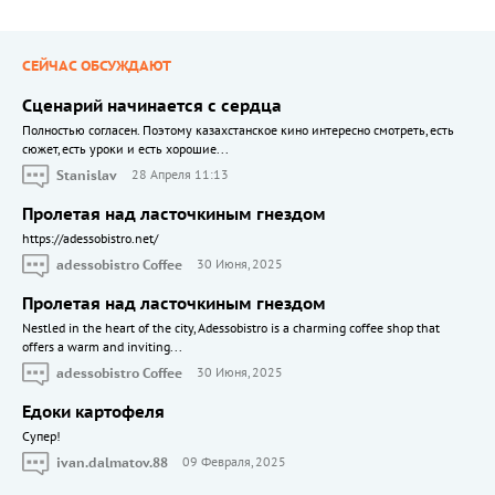
СЕЙЧАС ОБСУЖДАЮТ
Сценарий начинается с сердца
Полностью согласен. Поэтому казахстанское кино интересно смотреть, есть
сюжет, есть уроки и есть хорошие...
Stanislav
28 Апреля 11:13
Пролетая над ласточкиным гнездом
https://adessobistro.net/
adessobistro Coffee
30 Июня, 2025
Пролетая над ласточкиным гнездом
Nestled in the heart of the city, Adessobistro is a charming coffee shop that
offers a warm and inviting...
adessobistro Coffee
30 Июня, 2025
Едоки картофеля
Cупер!
ivan.dalmatov.88
09 Февраля, 2025