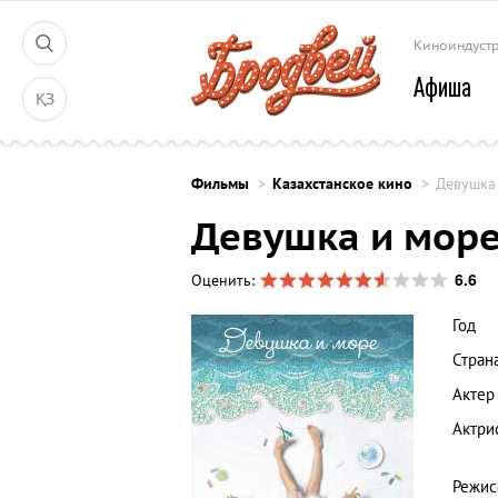
Киноиндуст
Афиша
ҚЗ
Фильмы
Казахстанское кино
Девушка
Девушка и мор
6.6
Оценить:
Год
Стран
Актер
Актри
Режис