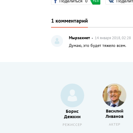
Поделиться
0
Подели
+15
1 комментарий
Мырзахмет
14 января 2018, 02:28
Думаю, это будет тяжело всем.
Василий
Борис
Борис
Ливанов
Степанцев
Дежкин
АКТЕР
РЕЖИССЕР
РЕЖИССЕР