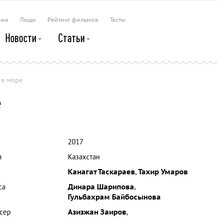
рия
Люди
Рейтинг фильмов
Тесты
Новости
Статьи
 и море
е
2017
а
Казахстан
Канагат Таскараев
,
Тахир Умаров
са
Динара Шарипова
,
Гульбахрам Байбосынова
сер
Азизжан Заиров
,