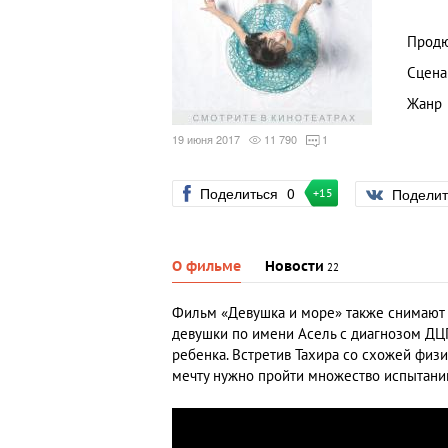
Прод
Сцена
Жанр
19 июня 2017
11 790
1
Поделиться
0
Подели
+15
О фильме
Новости
22
Фильм «Девушка и море» также снимают
девушки по имени Асель с диагнозом ДЦП
ребенка. Встретив Тахира со схожей физ
мечту нужно пройти множество испытани