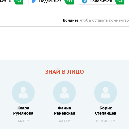
Поделиться
ться
0
Поделиться
+15
+15
+15
Войдите
, чтобы оставить коммента
ЗНАЙ В ЛИЦО
Клара
Фаина
Борис
Румянова
Раневская
Степанцев
АКТЕР
АКТЕР
РЕЖИССЕР