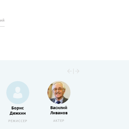
рий
Василий
Борис
Клара
Ливанов
Дежкин
Румянова
АКТЕР
РЕЖИССЕР
АКТЕР