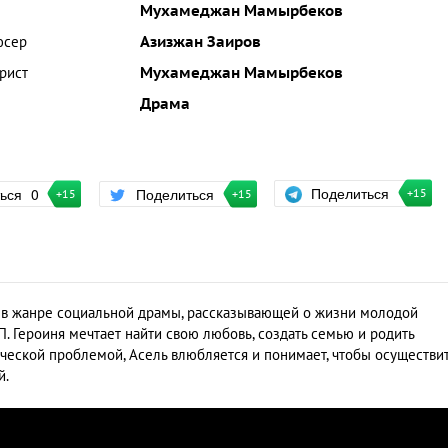
Мухамеджан Мамырбеков
юсер
Азизжан Заиров
рист
Мухамеджан Мамырбеков
Драма
Поделиться
ться
0
Поделиться
+15
+15
+15
 в жанре социальной драмы, рассказывающей о жизни молодой
. Героиня мечтает найти свою любовь, создать семью и родить
ической проблемой, Асель влюбляется и понимает, чтобы осуществи
й.