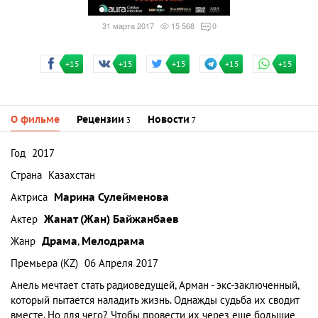
31 марта 2017
15 568
0
+15
+15
+15
+15
+15
О фильме
Рецензии
Новости
3
7
Год
2017
Страна
Казахстан
Актриса
Марина Сулейменова
Актер
Жанат (Жан) Байжанбаев
Жанр
Драма
,
Мелодрама
Премьера (KZ)
06 Апреля 2017
Анель мечтает стать радиоведущей, Арман - экс-заключенный,
который пытается наладить жизнь. Однажды судьба их сводит
вместе. Но для чего? Чтобы провести их через еще большие