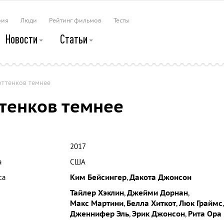
рия
Люди
Рейтинг фильмов
Тесты
Новости
Статьи
оттенков темнее
ттенков темнее
2017
а
США
са
Ким Бейсингер
,
Дакота Джонсон
Тайлер Хэклин
,
Джейми Дорнан
,
Макс Мартини
,
Белла Хиткот
,
Люк Граймс
,
Дженнифер Эль
,
Эрик Джонсон
,
Рита Ора