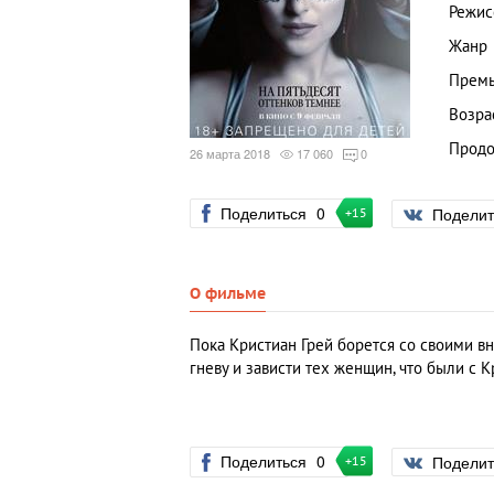
Режис
Жанр
Премь
Возра
Продо
26 марта 2018
17 060
0
Поделиться
0
Подели
+15
О фильме
Пока Кристиан Грей борется со своими в
гневу и зависти тех женщин, что были с 
Поделиться
0
Подели
+15