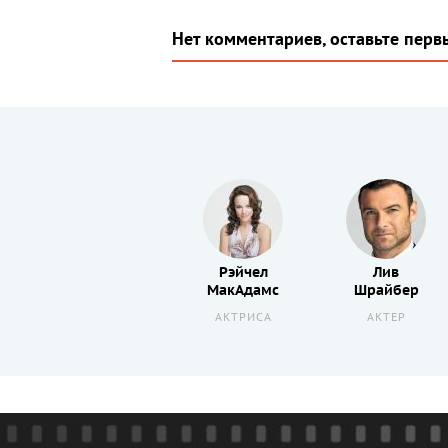
Нет комментариев, оставьте перв
Рэйчел
Лив
Фрэнсис
МакАдамс
Шрайбер
О’Коннор
АКТРИСА
АКТЕР
АКТЕР