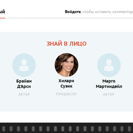
ый
Войдите
, чтобы оставить коммента
ЗНАЙ В ЛИЦО
Хилари
Брайан
Марго
Суэнк
Д’Арси
Мартиндейл
ПРОДЮСЕР
АКТЕР
АКТЕР