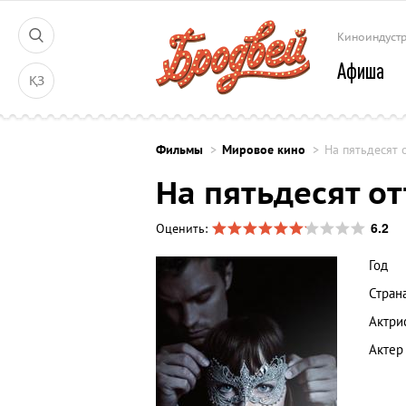
Киноиндуст
Афиша
ҚЗ
Фильмы
Мировое кино
На пятьдесят 
На пятьдесят о
6.2
Оценить:
Год
Стран
Актри
Актер