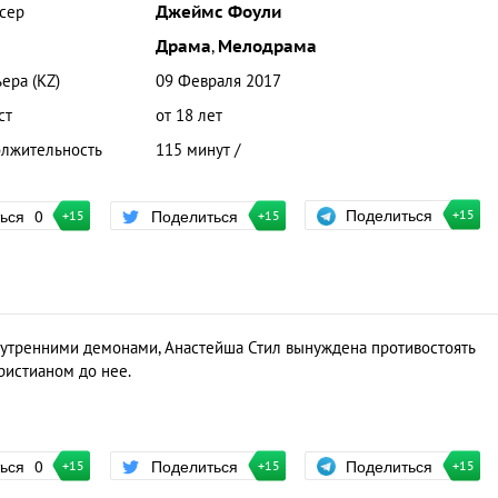
сер
Джеймс Фоули
Драма
,
Мелодрама
ера (KZ)
09 Февраля 2017
ст
от 18 лет
лжительность
115 минут /
Поделиться
ться
0
Поделиться
+15
+15
+15
нутренними демонами, Анастейша Стил вынуждена противостоять
Кристианом до нее.
Поделиться
ться
0
Поделиться
+15
+15
+15