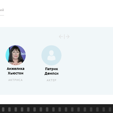
рий
Анжелика
Патрик
Фрэнсис
Хьюстон
Демпси
О’Коннор
АКТРИСА
АКТЕР
АКТЕР