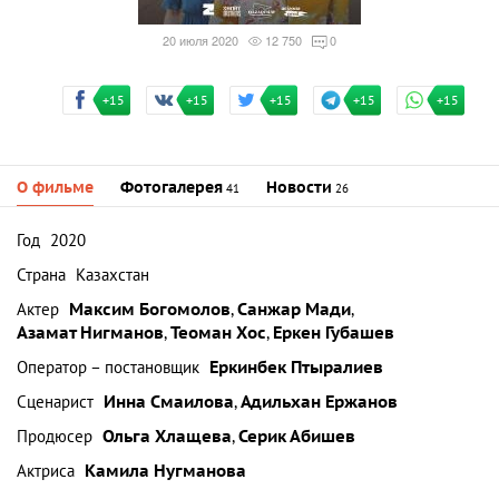
20 июля 2020
12 750
0
+15
+15
+15
+15
+15
О фильме
Фотогалерея
Новости
41
26
Год
2020
Страна
Казахстан
Актер
Максим Богомолов
,
Санжар Мади
,
Азамат Нигманов
,
Теоман Хос
,
Еркен Губашев
Оператор – постановщик
Еркинбек Птыралиев
Сценарист
Инна Смаилова
,
Адильхан Ержанов
Продюсер
Ольга Хлащева
,
Серик Абишев
Актриса
Камила Нугманова