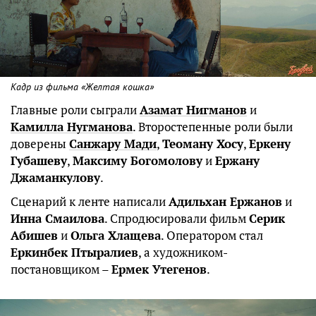
Кадр из фильма «Желтая кошка»
Главные роли сыграли
Азамат Нигманов
и
Камилла Нугманова
. Второстепенные роли были
доверены
Санжару Мади
,
Теоману Хосу
,
Еркену
Губашеву
,
Максиму Богомолову
и
Ержану
Джаманкулову
.
Сценарий к ленте написали
Адильхан Ержанов
и
Инна Смаилова
. Спродюсировали фильм
Серик
Абишев
и
Ольга Хлащева
. Оператором стал
Еркинбек Птыралиев
, а художником-
постановщиком –
Ермек Утегенов
.