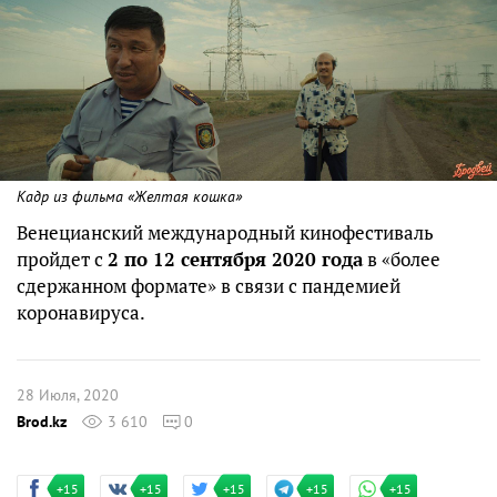
Кадр из фильма «Желтая кошка»
Венецианский международный кинофестиваль
пройдет с
2 по 12 сентября 2020 года
в «более
сдержанном формате» в связи с пандемией
коронавируса.
28 Июля, 2020
Brod.kz
3 610
0
+15
+15
+15
+15
+15