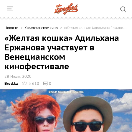
Новости
Казахстанское кино
«Желтая кошка» Адильхана Ержанова участвует в Венецианском кинофестивале
«Желтая кошка» Адильхана
Ержанова участвует в
Венецианском
кинофестивале
28 Июля, 2020
Brod.kz
3 610
0