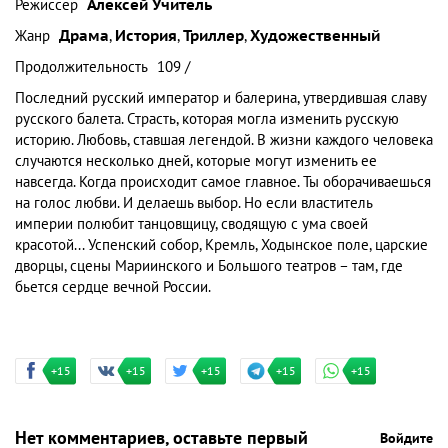
Режиссер
Алексей Учитель
Жанр
Драма
,
История
,
Триллер
,
Художественный
Продолжительность
109 /
Последний русский император и балерина, утвердившая славу
русского балета. Страсть, которая могла изменить русскую
историю. Любовь, ставшая легендой. В жизни каждого человека
случаются несколько дней, которые могут изменить ее
навсегда. Когда происходит самое главное. Ты оборачиваешься
на голос любви. И делаешь выбор. Но если властитель
империи полюбит танцовщицу, сводящую с ума своей
красотой... Успенский собор, Кремль, Ходынское поле, царские
дворцы, сцены Мариинского и Большого театров – там, где
бьется сердце вечной России.
+15
+15
+15
+15
+15
Нет комментариев, оставьте первый
Войдите