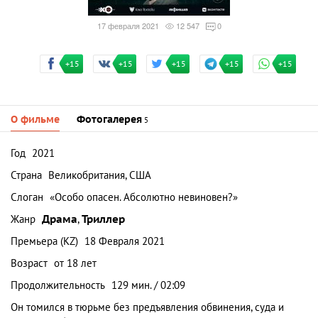
17 февраля 2021
12 547
0
+15
+15
+15
+15
+15
О фильме
Фотогалерея
5
Год
2021
Страна
Великобритания, США
Слоган
«Особо опасен. Абсолютно невиновен?»
Жанр
Драма
,
Триллер
Премьера (KZ)
18 Февраля 2021
Возраст
от 18 лет
Продолжительность
129 мин. / 02:09
Он томился в тюрьме без предъявления обвинения, суда и