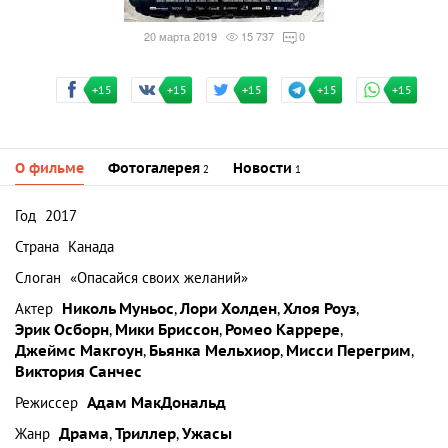
20 марта 2019
15 737
0
+15
+15
+15
+15
+15
О фильме
Фотогалерея
Новости
2
1
Год
2017
Страна
Канада
Слоган
«Опасайся своих желаний»
Актер
Николь Муньос
,
Лори Холден
,
Хлоя Роуз
,
Эрик Осборн
,
Мики Бриссон
,
Ромео Каррере
,
Джеймс Макгоун
,
Бьянка Мельхиор
,
Мисси Перегрим
,
Виктория Санчес
Режиссер
Адам МакДональд
Жанр
Драма
,
Триллер
,
Ужасы