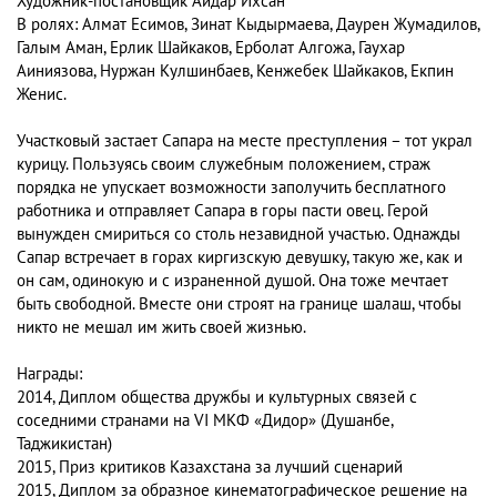
Художник-постановщик Айдар Ихсан
В ролях: Алмат Есимов, Зинат Кыдырмаева, Даурен Жумадилов,
Галым Аман, Ерлик Шайкаков, Ерболат Алгожа, Гаухар
Аиниязова, Нуржан Кулшинбаев, Кенжебек Шайкаков, Екпин
Женис.
Участковый застает Сапара на месте преступления – тот украл
курицу. Пользуясь своим служебным положением, страж
порядка не упускает возможности заполучить бесплатного
работника и отправляет Сапара в горы пасти овец. Герой
вынужден смириться со столь незавидной участью. Однажды
Сапар встречает в горах киргизскую девушку, такую же, как и
он сам, одинокую и с израненной душой. Она тоже мечтает
быть свободной. Вместе они строят на границе шалаш, чтобы
никто не мешал им жить своей жизнью.
Награды:
2014, Диплом общества дружбы и культурных связей с
соседними странами на VI МКФ «Дидор» (Душанбе,
Таджикистан)
2015, Приз критиков Казахстана за лучший сценарий
2015, Диплом за образное кинематографическое решение на