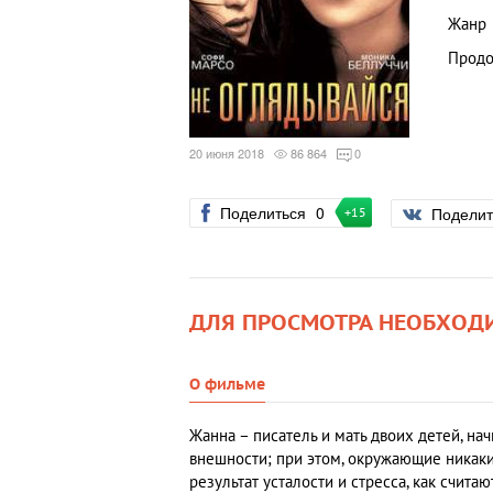
Жанр
Продо
20 июня 2018
86 864
0
Поделиться
0
Подели
+15
ДЛЯ ПРОСМОТРА НЕОБХОД
О фильме
Жанна – писатель и мать двоих детей, на
внешности; при этом, окружающие никаки
результат усталости и стресса, как счита