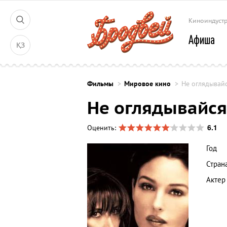
Киноиндуст
Афиша
ҚЗ
Фильмы
Мировое кино
Не оглядывай
Не оглядывайся
6.1
Оценить:
Год
Стран
Актер