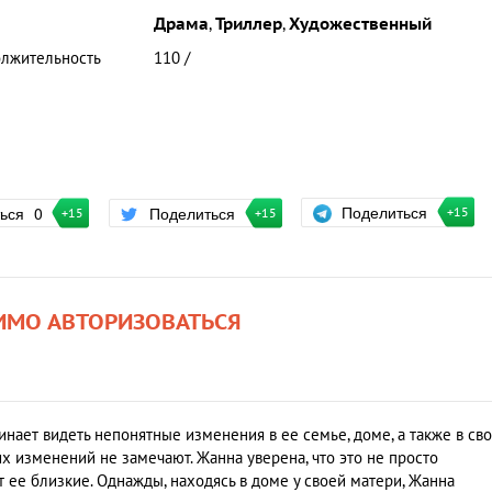
Драма
,
Триллер
,
Художественный
лжительность
110 /
Поделиться
ться
0
Поделиться
+15
+15
+15
ИМО АВТОРИЗОВАТЬСЯ
чинает видеть непонятные изменения в ее семье, доме, а также в св
х изменений не замечают. Жанна уверена, что это не просто
ют ее близкие. Однажды, находясь в доме у своей матери, Жанна