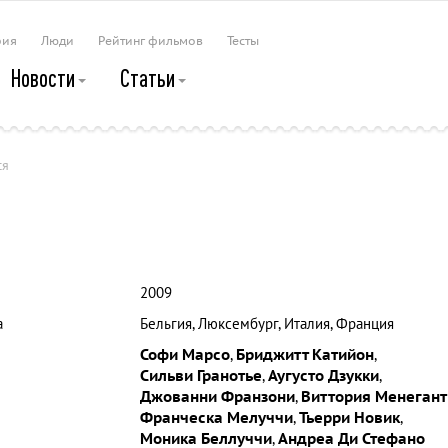
рия
Люди
Рейтинг фильмов
Тесты
Новости
Статьи
ся
2009
а
Бельгия, Люксембург, Италия, Франция
Софи Марсо
,
Бриджитт Катийон
,
Сильви Гранотье
,
Аугусто Дзукки
,
Джованни Франзони
,
Виттория Менегант
Франческа Мелуччи
,
Тьерри Новик
,
Моника Беллуччи
,
Андреа Ди Стефано