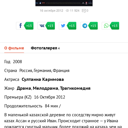
16 октября 2012
11 924
0
+15
+15
+15
+15
+15
О фильме
Фотогалерея
4
Год
2008
Страна
Россия, Германия, Франция
Актриса
Султанна Каримова
Жанр
Драма
,
Мелодрама
,
Трагикомедия
Премьера (KZ)
16 Октября 2012
Продолжительность
84 мин /
В маленькой казахской деревне по соседству мирно живут
казах Ассан и русский Иван. Происходит странное — у Ивана
рождается смуглый мальчик, более похожий на казаха, чем на