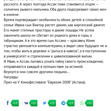
русского. А через полгода Ассан тоже становится отцом —
солнечно рыжего мальчика. Оба друга подозревают своих жен
в измене.
Время подтверждает необычность обоих детей: в спокойной
семье Ивана сын Виктор растет диким, как киргизский джигит.
Его манят степные просторы и дикие лошади. Не успев
закончить школу он сбегает из родного дома в горы, к
табунщикам. А в это время сын Ассана — красавец Илим
страстно увлекается компьютерами, и видит свое будущее не в
том, чтобы жить в деревне и "рыться в навозе", а в поступлении
в университет и стремлении к цивилизованной жизни.
И Иван, и Ассан, пытаясь узнать тайну своего происхождения,
отправляются каждый в путешествие за истиной.
Вернутся они совсем другими людьми...
Награды:
Приз на V Кинофестивале "Евразия-2008" (Астана).
+15
+15
+15
+15
+15