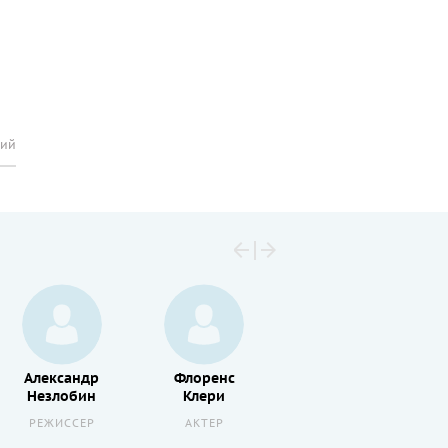
рий
Александр
Флоренс
Джек
Незлобин
Клери
Томпсон
РЕЖИССЕР
АКТЕР
АКТЕР