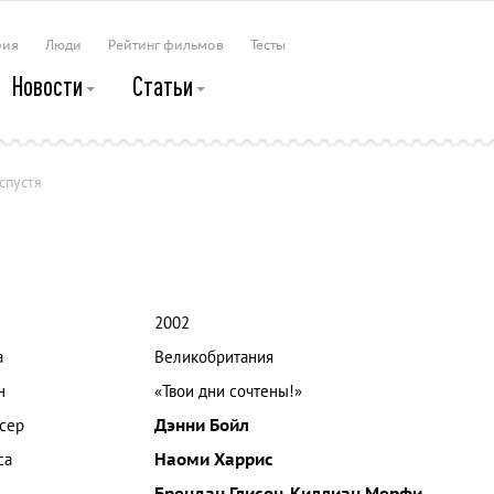
рия
Люди
Рейтинг фильмов
Тесты
Новости
Статьи
спустя
2002
а
Великобритания
н
«Твои дни сочтены!»
сер
Дэнни Бойл
са
Наоми Харрис