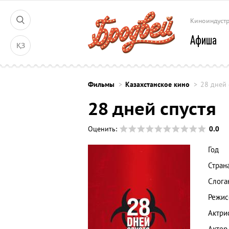
Киноиндуст
Афиша
ҚЗ
Фильмы
Казахстанское кино
28 дней 
28 дней спустя
0.0
Оценить:
Год
Стран
Слога
Режис
Актри