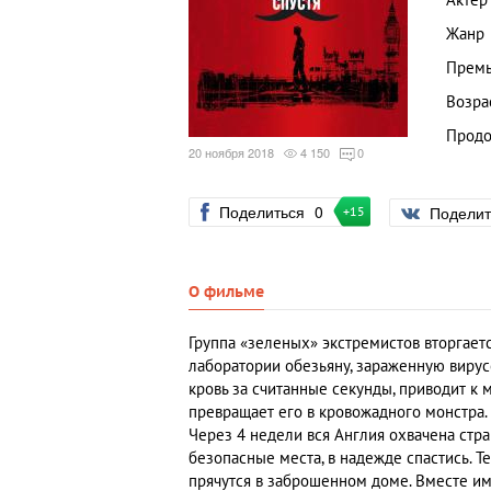
Актер
Жанр
Премь
Возра
Продо
20 ноября 2018
4 150
0
Поделиться
0
Подели
+15
О фильме
Группа «зеленых» экстремистов вторгает
лаборатории обезьяну, зараженную виру
кровь за считанные секунды, приводит к
превращает его в кровожадного монстра.
Через 4 недели вся Англия охвачена стр
безопасные места, в надежде спастись. Те
прячутся в заброшенном доме. Вместе им