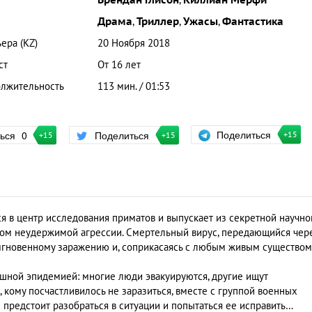
Брендан Глисон
,
Киллиан Мерфи
Драма
,
Триллер
,
Ужасы
,
Фантастика
ера (KZ)
20 Ноября 2018
ст
От 16 лет
лжительность
113 мин. / 01:53
Поделиться
ться
0
Поделиться
+15
+15
+15
ся в центр исследования приматов и выпускает из секретной научно
сом неудержимой агрессии. Смертельный вирус, передающийся чер
 мгновенному заражению и, соприкасаясь с любым живым существом
ашной эпидемией: многие люди эвакуируются, другие ищут
, кому посчастливилось не заразиться, вместе с группой военных
 предстоит разобраться в ситуации и попытаться ее исправить…