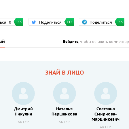
Поделиться
ться
0
Поделиться
+15
+15
+15
ый
Войдите
, чтобы оставить коммента
ЗНАЙ В ЛИЦО
Дмитрий
Наталья
Светлана
Никулин
Паршенкова
Смирнова-
Марцинкевич
АКТЕР
АКТЕР
АКТЕР