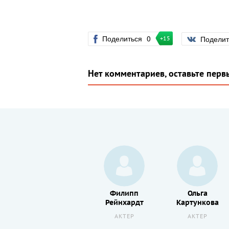
Поделиться
0
Подели
+15
Нет комментариев, оставьте перв
Джек
Филипп
Ольга
Томпсон
Рейнхардт
Картункова
АКТЕР
АКТЕР
АКТЕР