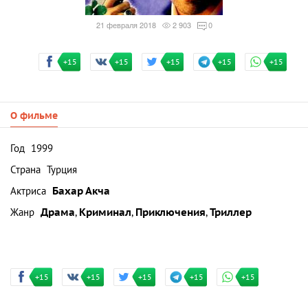
21 февраля 2018
2 903
0
+15
+15
+15
+15
+15
О фильме
Год
1999
Страна
Турция
Актриса
Бахар Акча
Жанр
Драма
,
Криминал
,
Приключения
,
Триллер
+15
+15
+15
+15
+15