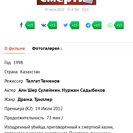
19 июля 2012
8 581
2
+15
+15
+15
+15
+15
О фильме
Фотогалерея
1
Год
1998
Страна
Казахстан
Режиссер
Талгат Теменов
Актер
Али Шер Сулеймен
,
Нуржан Садыбеков
Жанр
Драма
,
Триллер
Премьера (KZ)
19 Июля 2012
Продолжительность
73 мин /
Изощренный убийца, приговоренный к смертной казни,