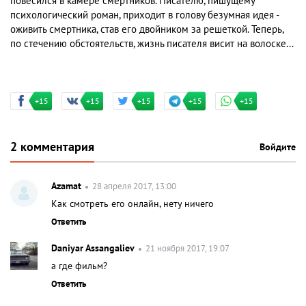
повесился в камере смертников. Писателю, пишущему
психологический роман, приходит в голову безумная идея -
оживить смертника, став его двойником за решеткой. Теперь,
по стечению обстоятельств, жизнь писателя висит на волоске...
+15
+15
+15
+15
+15
2 комментария
Войдите
Azamat
28 апреля 2017, 13:00
Как смотреть его онлайн, нету ничего
Ответить
Daniyar Assangaliev
21 ноября 2017, 19:07
а где фильм?
Ответить