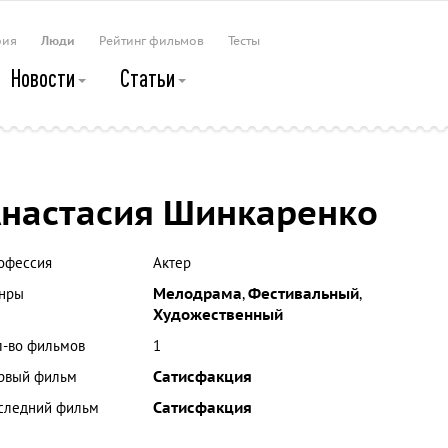
рия
Люди
Рейтинг фильмов
Тесты
Новости
Статьи
настасия Шинкаренко
офессия
Актер
нры
Мелодрама
,
Фестивальный
,
Художественный
л-во фильмов
1
рвый фильм
Сатисфакция
следний фильм
Сатисфакция