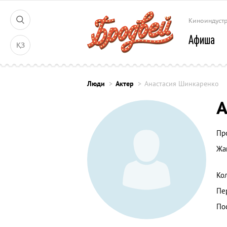
Киноиндуст
Афиша
ҚЗ
Люди
Актер
Анастасия Шинкаренко
А
Пр
Жа
Ко
Пе
По