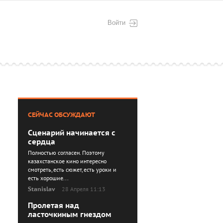
Войти
СЕЙЧАС ОБСУЖДАЮТ
Сценарий начинается с
сердца
Полностью согласен. Поэтому
казахстанское кино интересно
смотреть, есть сюжет, есть уроки и
есть хорошие...
Stanislav
28 Апреля 11:13
Пролетая над
ласточкиным гнездом