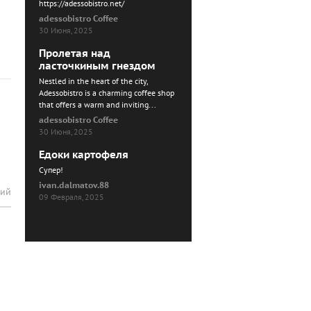
https://adessobistro.net/
adessobistro Coffee
30 Июня, 2025
Пролетая над
ласточкиным гнездом
Nestled in the heart of the city,
Adessobistro is a charming coffee shop
that offers a warm and inviting...
adessobistro Coffee
30 Июня, 2025
Едоки картофеля
Cупер!
ivan.dalmatov.88
рий
09 Февраля, 2025