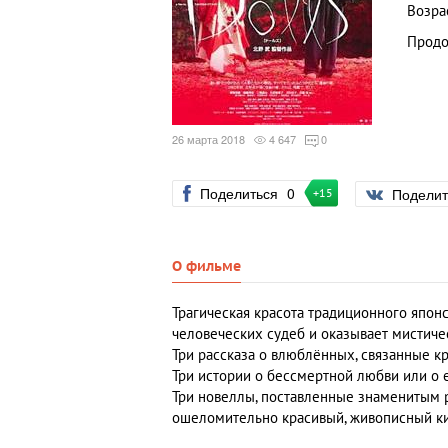
Возра
Продо
26 марта 2018
4 647
0
Поделиться
0
Подели
+15
О фильме
Трагическая красота традиционного япон
человеческих судеб и оказывает мистиче
Три рассказа о влюблённых, связанные кр
Три истории о бессмертной любви или о 
Три новеллы, поставленные знаменитым 
ошеломительно красивый, живописный к