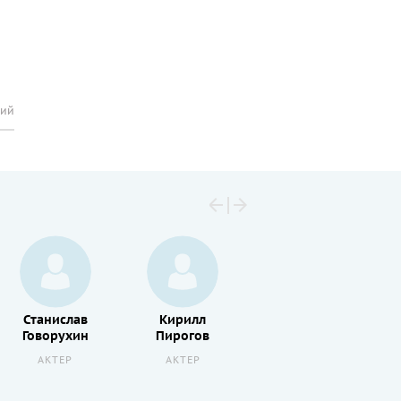
рий
Сергей
Станислав
Кирилл
Чонишвили
Говорухин
Пирогов
АКТЕР
АКТЕР
АКТЕР