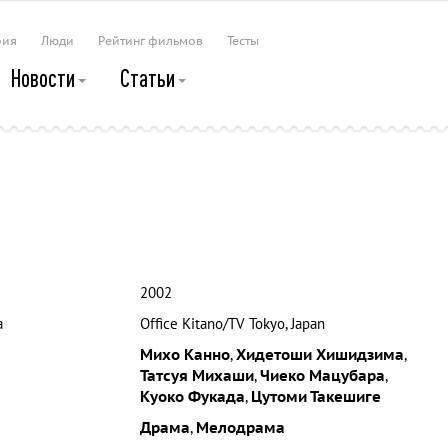
рия
Люди
Рейтинг фильмов
Тесты
Новости
Статьи
2002
а
Office Kitano/TV Tokyo, Japan
Михо Канно
,
Хидетоши Хишидзима
,
Татсуя Михаши
,
Чиеко Мацубара
,
Куоко Фукада
,
Цутоми Такешиге
Драма
,
Мелодрама