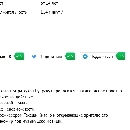
ст
от 14 лет
лжительность
114 минут /
Поделиться
ться
0
Поделиться
+15
+15
+15
ского театра кукол Бунраку переносится на живописное полотно
ское воздействие.
асотой печали.
её невозможности.
режиссёром Такеши Китано и открывающие зрителю его
иномир под музыку Джо Исаиши.