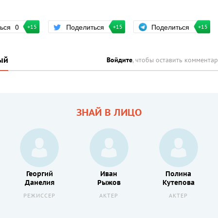
Поделиться
ться
0
Поделиться
+15
+15
+15
ый
Войдите
, чтобы оставить коммента
ЗНАЙ В ЛИЦО
Георгий
Иван
Полина
Данелия
Рыжов
Кутепова
РЕЖИССЕР
АКТЕР
АКТЕР