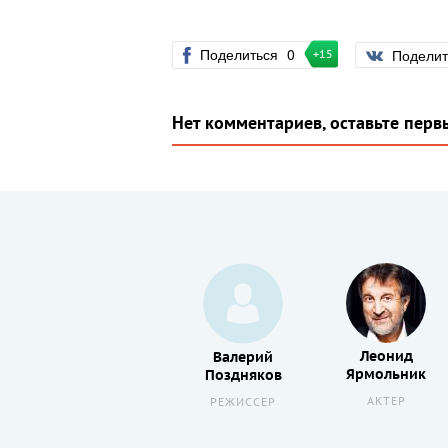
Поделиться
0
Подели
+15
Нет комментариев, оставьте перв
Сергей
Леонид
Валерий
Чонишвили
Ярмольник
Поздняков
АКТЕР
АКТЕР
РЕЖИССЕР